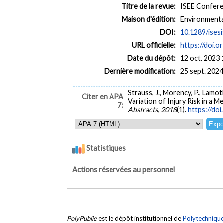
Titre de la revue:
ISEE Conferen
Maison d'édition:
Environmenta
DOI:
10.1289/ises
URL officielle:
https://doi.o
Date du dépôt:
12 oct. 2023 
Dernière modification:
25 sept. 2024
Strauss, J., Morency, P., Lamoth
Citer en APA
Variation of Injury Risk in a
7:
Abstracts
,
2018
(1).
https://do
Statistiques
Actions réservées au personnel
PolyPublie
est le dépôt institutionnel de
Polytechniqu