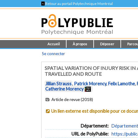
<
Retour au portail Polytechnique Montréal
Accueil
À propos
Déposer
Parcou
Se connecter
SPATIAL VARIATION OF INJURY RISK 
TRAVELLED AND ROUTE
Jillian Strauss
,
Patrick Morency
,
Felix Lamothe
,
Catherine Morency
Article de revue (2018)
Un lien externe est disponible pour ce doc
Département:
Département d
URL de PolyPublie:
https://publi