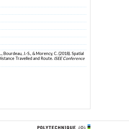
L., Bourdeau, J.-S., & Morency, C. (2018). Spatial
Distance Travelled and Route.
ISEE Conference