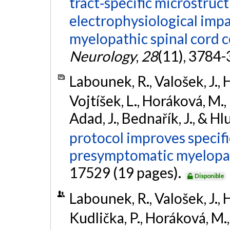
tract‐specific microstruct
electrophysiological imp
myelopathic spinal cord 
Neurology
,
28
(11), 3784
Labounek, R., Valošek, J., H
Vojtíšek, L., Horáková, M., 
Adad, J., Bednařík, J., & Hl
protocol improves specifi
presymptomatic myelopa
17529 (19 pages).
Disponible
Labounek, R., Valošek, J., H
Kudlička, P., Horáková, M.,