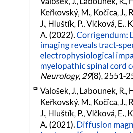
Valošek, J., Labounek, R., 
Keřkovský, M., Kočica, J., 
J., Hluštík, P., Vlčková, E.,
A. (2022).
Corrigendum: D
imaging reveals tract‐spec
electrophysiological imp
myelopathic spinal cord 
Neurology
,
29
(8), 2551-2
Valošek, J., Labounek, R., 
Keřkovský, M., Kočica, J., 
J., Hluštík, P., Vlčková, E.,
A. (2021).
Diffusion magn