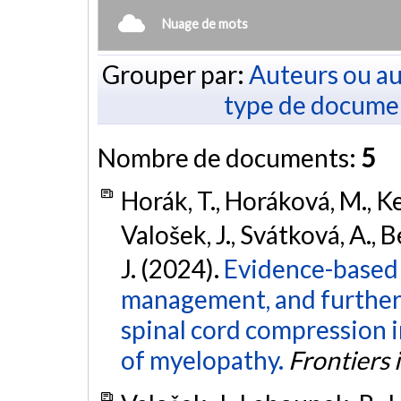
Nuage de mots
Grouper par:
Auteurs ou au
type de docume
Nombre de documents:
5
Horák, T., Horáková, M., Keř
Valošek, J., Svátková, A., B
J. (2024).
Evidence-based 
management, and further 
spinal cord compression i
of myelopathy.
Frontiers 