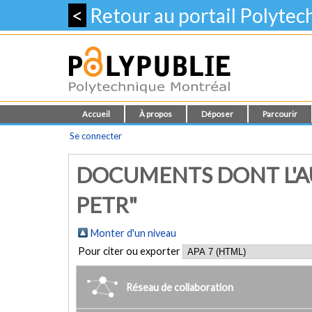
<
Retour au portail Polyte
Accueil
À propos
Déposer
Parcourir
Se connecter
DOCUMENTS DONT L'AU
PETR"
Monter d'un niveau
Pour citer ou exporter
Réseau de collaboration