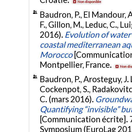
Non disponible
Baudron, P., El Mandour, A.
F., Gillon, M., Leduc, C., L
2016).
Evolution of water
coastal mediterranean aqu
Morocco
[Communication 
Montpellier, France.
Non dis
Baudron, P., Arosteguy, J. L
Cockenpot, S., Radakovitch
C. (mars 2016).
Groundwat
Quantifying “invisible” bu
[Communication écrite]. 
Symposium (EuroLag 2016