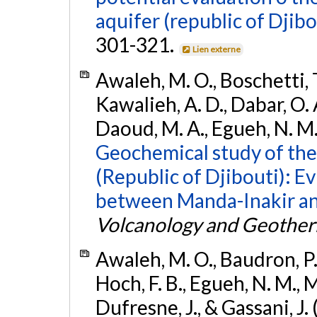
aquifer (republic of Djibo
301-321.
Lien externe
Awaleh, M. O., Boschetti, T
Kawalieh, A. D., Dabar, O. 
Daoud, M. A., Egueh, N. M
Geochemical study of the 
(Republic of Djibouti): E
between Manda-Inakir and 
Volcanology and Geother
Awaleh, M. O., Baudron, P.,
Hoch, F. B., Egueh, N. M., 
Dufresne, J., & Gassani, J.