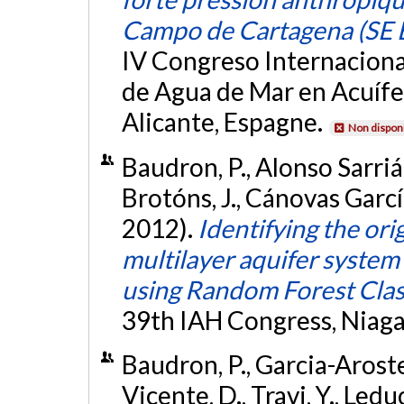
Campo de Cartagena (SE 
IV Congreso Internacional
de Agua de Mar en Acuífe
Alicante, Espagne.
Non dispon
Baudron, P., Alonso Sarriá,
Brotóns, J., Cánovas García
2012).
Identifying the ori
multilayer aquifer system
using Random Forest Class
39th IAH Congress, Niaga
Baudron, P., Garcia-Arosteg
Vicente, D., Travi, Y., Ledu