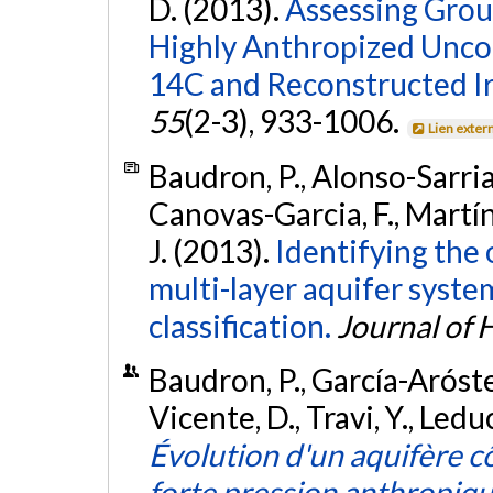
D. (2013).
Assessing Grou
Highly Anthropized Unco
14C and Reconstructed Ir
55
(2-3), 933-1006.
Lien exter
Baudron, P., Alonso-Sarria,
Canovas-Garcia, F., Martí
J. (2013).
Identifying the 
multi-layer aquifer syst
classification.
Journal of 
Baudron, P., García-Arósteg
Vicente, D., Travi, Y., Ledu
Évolution d'un aquifère c
forte pression anthropiqu