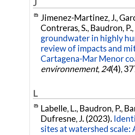
J
Jimenez-Martinez, J., Garci
Contreras, S., Baudron, P.,
groundwater in highly h
review of impacts and mi
Cartagena-Mar Menor coas
environnement
,
24
(4), 3
L
Labelle, L., Baudron, P., Ba
Dufresne, J. (2023).
Identi
sites at watershed scale: