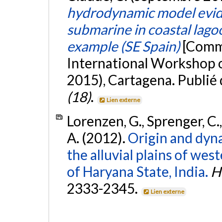
hydrodynamic model evide
submarine in coastal lag
example (SE Spain)
[Commu
International Workshop 
2015), Cartagena. Publié
(18)
.
Lien externe
Lorenzen, G., Sprenger, C.
A. (2012).
Origin and dyna
the alluvial plains of wes
of Haryana State, India.
H
2333-2345.
Lien externe