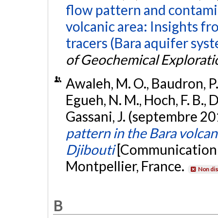
flow pattern and contamin
volcanic area: Insights f
tracers (Bara aquifer syst
of Geochemical Explorati
Awaleh, M. O., Baudron, P.,
Egueh, N. M., Hoch, F. B., 
Gassani, J. (septembre 20
pattern in the Bara volcan
Djibouti
[Communication é
Montpellier, France.
Non dis
B