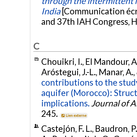
through the intermittent N
India
[Communication écri
and 37th IAH Congress, H
C
Chouikri, I., El Mandour, A.
Aróstegui, J.-L., Manar, A.
contributions to the stu
aquifer (Morocco): Struc
implications.
Journal of A
245.
Lien externe
Castejón, F. L., Baudron, P.