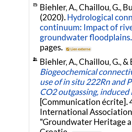
Biehler, A., Chaillou, G., B
(2020).
Hydrological conne
continuum: Impact of riv
groundwater floodplains.
pages.
Lien externe
Biehler, A., Chaillou, G.,
Biogeochemical connectivi
use of in situ 222Rn and
CO2 outgassing, induced 
[Communication écrite]. 
International Association
"Groundwater Heritage an
Croatie.