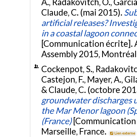
A., Radakovitch, O., García 
Claude, C. (mai 2015).
Sub
artificial releases? Inves
in a coastal lagoon connec
[Communication écrite]
Assembly 2015, Montréal
Cockenpot, S., Radakovitch,
Castejon, F., Mayer, A., Gila
& Claude, C. (octobre 201
groundwater discharges u
the Mar Menor lagoon (Sp
(France)
[Communication 
Marseille, France.
Lien externe