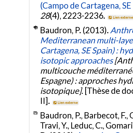
(Campo de Cartagena, SE 
28
(4), 2223-2236.
Lien extern
Baudron, P. (2013).
Anthro
Mediterranean multi-laye
Cartagena, SE Spain) : h
isotopic approaches
[Anth
multicouche méditerrané
Espagne) : approches hy
isotopique].
[Thèse de doc
II].
Lien externe
Baudron, P., Barbecot, F., G
Travi, Y., Leduc, C., Gomar