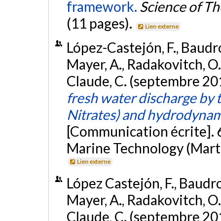
framework.
Science of T
(11 pages).
Lien externe
López-Castejón, F., Baudron
Mayer, A., Radakovitch, O.,
Claude, C. (septembre 20
fresh water discharge by
Nitrates) and hydrodyna
[Communication écrite]. 
Marine Technology (Marte
Lien externe
López Castejón, F., Baudron
Mayer, A., Radakovitch, O.,
Claude, C. (septembre 20