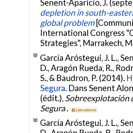
Senent-Aparicio, J. (sep
depletion in south-eastern 
global problem
[Communic
International Congress "
Strategies", Marrakech, 
García Aróstegui, J. L., S
D., Aragón Rueda, R., Rodri
S., & Baudron, P. (2014).
H
Segura.
Dans Senent Alonso
(édit.),
Sobreexplotación d
Segura
.
Lien externe
García Aróstegui, J. L., S
D., Aragón Rueda, R., Rodri