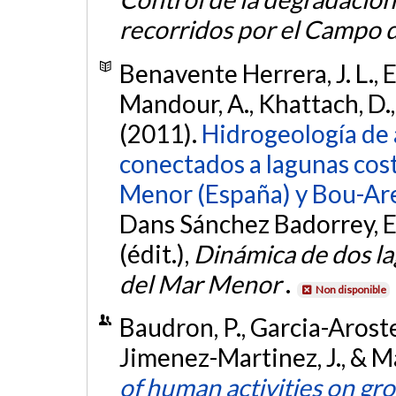
recorridos por el Campo 
Benavente Herrera, J. L., El
Mandour, A., Khattach, D., 
(2011).
Hidrogeología de 
conectados a lagunas cos
Menor (España) y Bou-Ar
Dans Sánchez Badorrey, E.,
(édit.),
Dinámica de dos lag
del Mar Menor
.
Non disponible
Baudron, P., Garcia-Arosteg
Jimenez-Martinez, J., & Ma
of human activities on gr