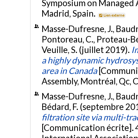
Symposium on Managed A
Madrid, Spain.
Lien externe
Masse-Dufresne, J., Baudro
Pontoreau, C., Proteau-Béd
Veuille, S. (juillet 2019).
I
a highly dynamic hydrosys
area in Canada
[Communic
Assembly, Montréal, Qc, 
Masse-Dufresne, J., Baudro
Bédard, F. (septembre 20
filtration site via multi-t
[Communication écrite]. 