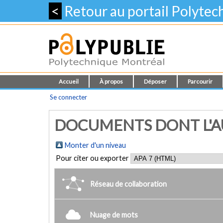
<
Retour au portail Polyte
Accueil
À propos
Déposer
Parcourir
Se connecter
DOCUMENTS DONT L'AU
Monter d'un niveau
Pour citer ou exporter
Réseau de collaboration
Nuage de mots