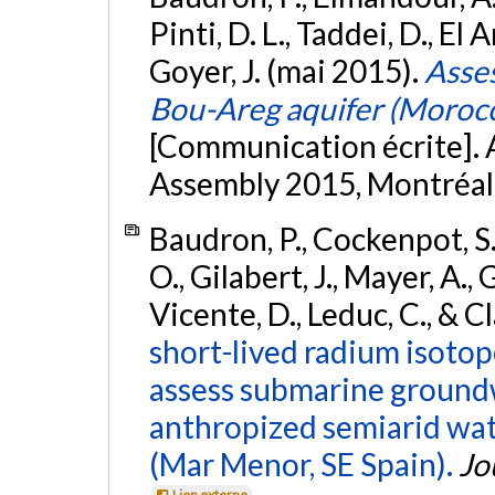
Pinti, D. L., Taddei, D., El 
Goyer, J. (mai 2015).
Asses
Bou-Areg aquifer (Morocc
[Communication écrite]
Assembly 2015, Montréal
Baudron, P., Cockenpot, S.
O., Gilabert, J., Mayer, A.,
Vicente, D., Leduc, C., & C
short-lived radium isoto
assess submarine ground
anthropized semiarid wa
(Mar Menor, SE Spain).
Jo
Lien externe