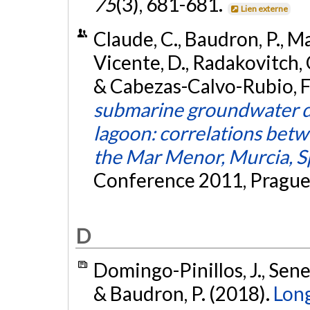
75
(3), 681-681.
Lien externe
Claude, C., Baudron, P., Ma
Vicente, D., Radakovitch, O
& Cabezas-Calvo-Rubio, F
submarine groundwater d
lagoon: correlations betw
the Mar Menor, Murcia, S
Conference 2011, Prague
D
Domingo-Pinillos, J., Senen
& Baudron, P. (2018).
Long