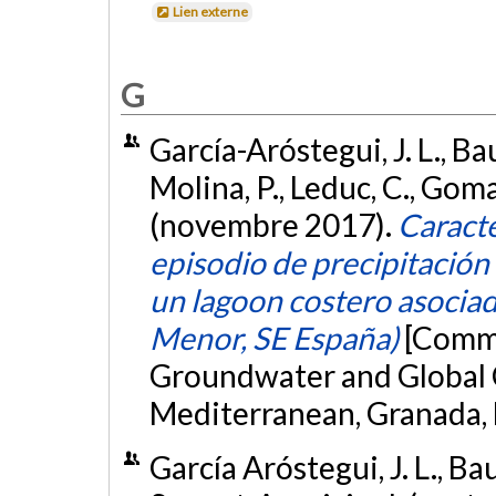
Lien externe
G
García-Aróstegui, J. L., Ba
Molina, P., Leduc, C., Gomar
(novembre 2017).
Caracte
episodio de precipitación
un lagoon costero asoci
Menor, SE España)
[Commu
Groundwater and Global 
Mediterranean, Granada,
García Aróstegui, J. L., Ba