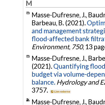
M
Masse-Dufresne, J., Baudron
Barbeau, B. (2021).
Optim
and management strategie
flood-affected bank filtra
Environment
,
750
, 13 pag
Masse-Dufresne, J., Barbeco
(2021).
Quantifying flood
budget via volume-depend
balance.
Hydrology and E
3757.
Lien externe
Masse-Dufresne, J., Baudron