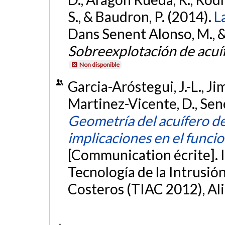
S., & Baudron, P. (2014).
L
Dans Senent Alonso, M., & G
Sobreexplotación de acuíf
Non disponible
Garcia-Aróstegui, J.-L., Ji
Martinez-Vicente, D., Senen
Geometría del acuífero d
implicaciones en el func
[Communication écrite]. 
Tecnología de la Intrusió
Costeros (TIAC 2012), Al