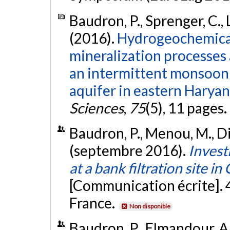
Baudron, P., Sprenger, C.,
(2016).
Hydrogeochemical 
mineralization processe
an intermittent monsoon 
aquifer in eastern Haryana
Sciences
,
75
(5), 11 pages.
Baudron, P., Menou, M., Dio
(septembre 2016).
Invest
at a bank filtration site 
[Communication écrite]. 
France.
Non disponible
Baudron, P., Elmandour, A.,