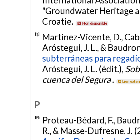
International Association
"Groundwater Heritage an
Croatie.
Non disponible
Martinez-Vicente, D., Cabe
Aróstegui, J. L., & Baudron
subterráneas para regadí
Aróstegui, J. L. (édit.),
Sob
cuenca del Segura
.
Lien exter
P
Proteau-Bédard, F., Baudron
R., & Masse-Dufresne, J. 