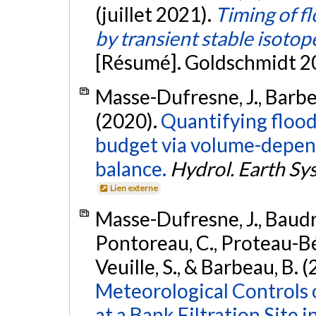
(juillet 2021).
Timing of f
by transient stable isoto
[Résumé]. Goldschmidt 2
Masse-Dufresne, J., Barbeco
(2020).
Quantifying flood
budget via volume-depend
balance.
Hydrol. Earth Syst
Lien externe
Masse-Dufresne, J., Baudro
Pontoreau, C., Proteau-Béd
Veuille, S., & Barbeau, B. 
Meteorological Controls 
at a Bank Filtration Site 