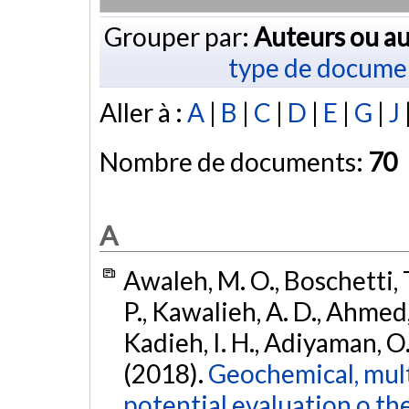
Grouper par:
Auteurs ou au
type de docume
Aller à :
A
|
B
|
C
|
D
|
E
|
G
|
J
Nombre de documents:
70
A
Awaleh, M. O., Boschetti, T
P., Kawalieh, A. D., Ahmed,
Kadieh, I. H., Adiyaman, O.,
(2018).
Geochemical, mult
potential evaluation o th