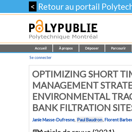
<
Retour au portail Polyte
Accueil
À propos
Déposer
Parcourir
Se connecter
OPTIMIZING SHORT T
MANAGEMENT STRATEG
ENVIRONMENTAL TRAC
BANK FILTRATION SITE
Janie Masse-Dufresne
,
Paul Baudron
,
Florent Barbe
Article de revue (2021)