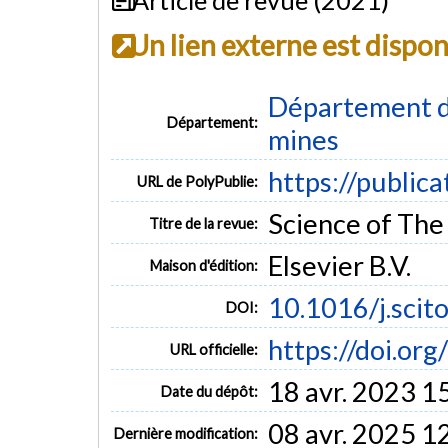
Un lien externe est dispo
Département de
Département:
mines
https://public
URL de PolyPublie:
Science of The
Titre de la revue:
Elsevier B.V.
Maison d'édition:
10.1016/j.sci
DOI:
https://doi.or
URL officielle:
18 avr. 2023 1
Date du dépôt:
08 avr. 2025 1
Dernière modification: