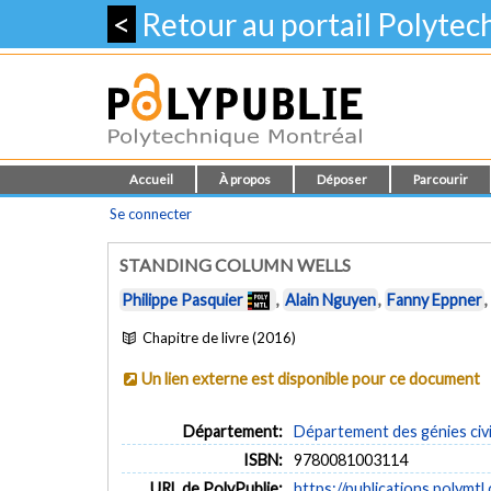
<
Retour au portail Polyte
Accueil
À propos
Déposer
Parcourir
Se connecter
STANDING COLUMN WELLS
Philippe Pasquier
,
Alain Nguyen
,
Fanny Eppner
,
Chapitre de livre (2016)
Un lien externe est disponible pour ce document
Département:
Département des génies civi
ISBN:
9780081003114
URL de PolyPublie:
https://publications.polymtl