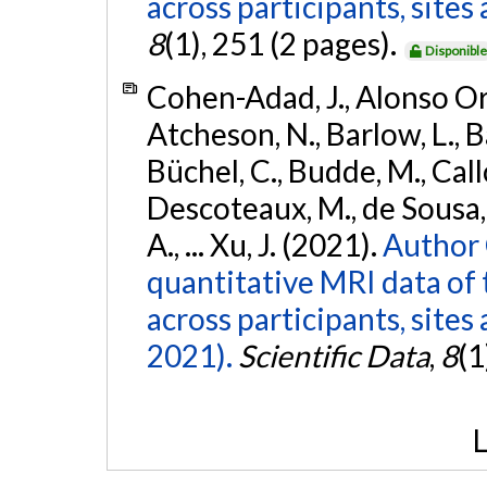
across participants, site
8
(1), 251 (2 pages).
Disponibl
Cohen-Adad, J., Alonso Orti
Atcheson, N., Barlow, L., Ba
Büchel, C., Budde, M., Callo
Descoteaux, M., de Sousa, P
A., ... Xu, J. (2021).
Author 
quantitative MRI data of 
across participants, sites
2021).
Scientific Data
,
8
(1
L