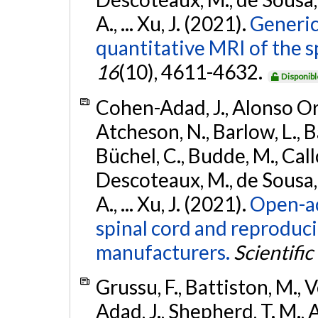
A., ... Xu, J. (2021).
Generic
quantitative MRI of the s
16
(10), 4611-4632.
Disponibl
Cohen-Adad, J., Alonso Orti
Atcheson, N., Barlow, L., Ba
Büchel, C., Budde, M., Callo
Descoteaux, M., de Sousa, P
A., ... Xu, J. (2021).
Open-ac
spinal cord and reproducib
manufacturers.
Scientific
Grussu, F., Battiston, M., V
Adad, J., Shepherd, T. M., 