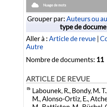
Nuage de mots
Grouper par:
Auteurs ou au
type de docume
Aller à :
Article de revue
|
Co
Autre
Nombre de documents:
11
ARTICLE DE REVUE
Labounek, R., Bondy, M. T.
M., Alonso-Ortiz, E., Atches
M., Battiston, M., Büchel, 