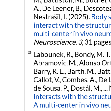
A., De Leener, B., Descoteaux
Nestrašil, I. (2025).
Body s
interact with the structu
multi-center in vivo neur
Neuroscience
,
3
, 31 page
Labounek, R., Bondy, M. T.,
Abramovic, M., Alonso Ortiz
Barry, R. L., Barth, M., Bat
Callot, V., Combes, A., De
de Sousa, P., Dostál, M., ...
interacts with the struct
A multi-center in vivo ne