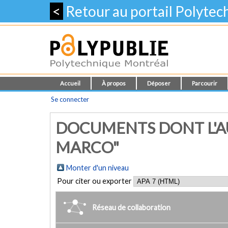
<
Retour au portail Polyte
Accueil
À propos
Déposer
Parcourir
Se connecter
DOCUMENTS DONT L'AU
MARCO"
Monter d'un niveau
Pour citer ou exporter
Réseau de collaboration