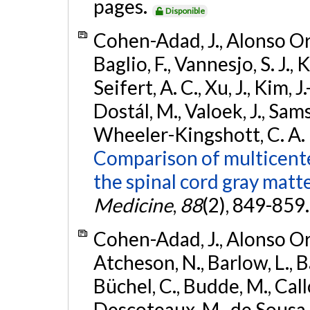
pages.
Disponible
Cohen-Adad, J., Alonso Orti
Baglio, F., Vannesjo, S. J.,
Seifert, A. C., Xu, J., Kim, 
Dostál, M., Valoek, J., Sams
Wheeler-Kingshott, C. A. M.
Comparison of multicente
the spinal cord gray matte
Medicine
,
88
(2), 849-859
Cohen-Adad, J., Alonso Orti
Atcheson, N., Barlow, L., Ba
Büchel, C., Budde, M., Callo
Descoteaux, M., de Sousa, P