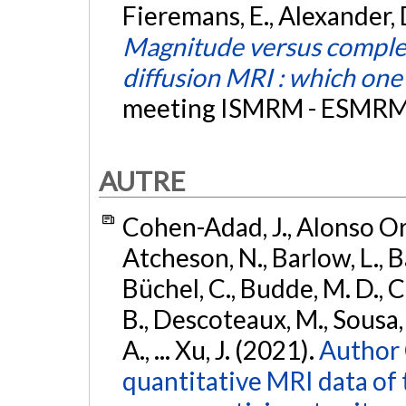
Fieremans, E., Alexander, D
Magnitude versus complex
diffusion MRI : which one 
meeting ISMRM - ESMRMB,
AUTRE
Cohen-Adad, J., Alonso Orti
Atcheson, N., Barlow, L., Ba
Büchel, C., Budde, M. D., Ca
B., Descoteaux, M., Sousa, P
A., ... Xu, J. (2021).
Author 
quantitative MRI data of 