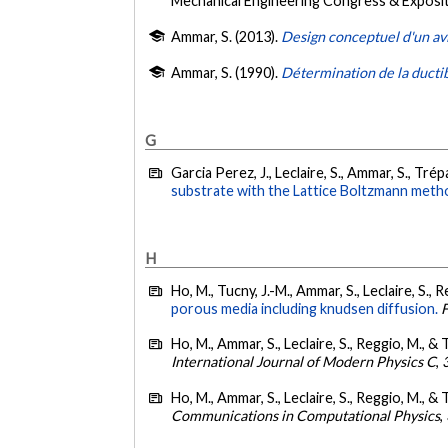
Mechanical Engineering Congress & Exposi
Ammar, S. (2013).
Design conceptuel d'un a
Ammar, S. (1990).
Détermination de la ductib
G
Garcia Perez, J., Leclaire, S., Ammar, S., Tré
substrate with the Lattice Boltzmann meth
H
Ho, M., Tucny, J.-M., Ammar, S., Leclaire, S., 
porous media including knudsen diffusion.
F
Ho, M., Ammar, S., Leclaire, S., Reggio, M., & 
International Journal of Modern Physics C
,
Ho, M., Ammar, S., Leclaire, S., Reggio, M., & 
Communications in Computational Physics
,