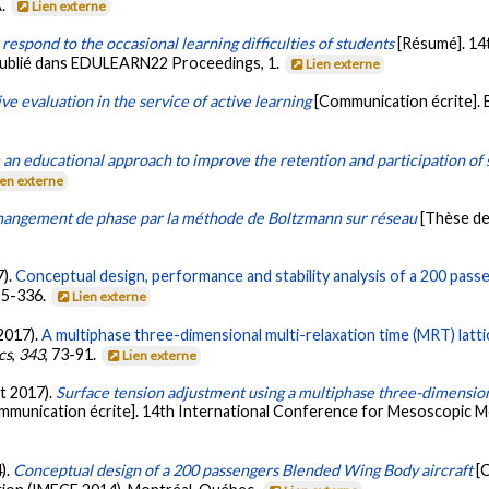
A.
Lien externe
 respond to the occasional learning difficulties of students
[Résumé]. 14
 Publié dans EDULEARN22 Proceedings, 1.
Lien externe
ve evaluation in the service of active learning
[Communication écrite].
: an educational approach to improve the retention and participation of 
ien externe
changement de phase par la méthode de Boltzmann sur réseau
[Thèse de
7).
Conceptual design, performance and stability analysis of a 200 pas
25-336.
Lien externe
(2017).
A multiphase three-dimensional multi-relaxation time (MRT) lat
cs
,
343
, 73-91.
Lien externe
et 2017).
Surface tension adjustment using a multiphase three-dimensiona
mmunication écrite]. 14th International Conference for Mesoscopic 
).
Conceptual design of a 200 passengers Blended Wing Body aircraft
[