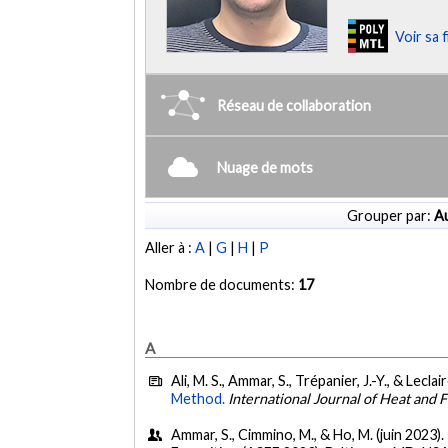
Voir sa 
Réseau de collaboration
Nuage de mots
Grouper par:
Au
Aller à :
A
|
G
|
H
|
P
Nombre de documents:
17
A
Ali, M. S., Ammar, S., Trépanier, J.-Y., & Leclai
Method.
International Journal of Heat and 
Ammar, S., Cimmino, M., & Ho, M. (juin 2023).