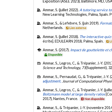
Exposition (ASEE 2023), Baltimore, MD, US
Ammar, S. (juillet 2022).
A tutoring service to
New Learning Technologies, Palma, Spain.
Ammar, S., & Lefebvre, S. (juin 2019).
Formati
Netherlands.
Lien externe
Ammar, S. (juillet 2018).
The interactive quiz
écrite]. EDULEARN 2018, Palma, Spain.
L
Ammar, S. (2017).
Impact de gouttelette et 
Disponible
Ammar, S., Legros, C., & Trépanier, J.-Y. (201
Science and Technology
,
71
(Supplement), 3
Ammar, S., Pernaudat, G., & Trépanier, J.-Y. 
adjustment.
Journal of Computational Physi
Ammar, S., Legros, C., & Trépanier, J.-Y. (juill
Boltzmann model at large density ratios
[Co
2017), Nantes, France.
Non disponible
Ammar, S., & Trépanier, J.-Y. (novembre 2014