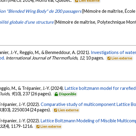
tion (IMECE 2014), Montréal, Québec.
Lien externe
vion "Blended Wing Body" de 200 passagers
[Mémoire de maîtrise, Écol
ilité globale d'une structure
[Mémoire de maîtrise, Polytechnique Mont
panier, J.-Y., Reggio, M., & Benmeddour, A. (2021).
Investigations of water
od.
International Journal of Thermofluids
,
12
, 10 pages.
Lien externe
Reggio, M., & Trépanier, J.-Y. (2024).
Lattice boltzmann model for rarefie
luids
,
9
(10), 237 (26 pages).
Disponible
Trépanier, J.-Y. (2022).
Comparative study of multicomponent Lattice Bo
33
(03), 2250034 (24 pages).
Lien externe
Trépanier, J.-Y. (2022).
Lattice Boltzmann Modeling of Miscible Multicom
32
(4), 1179-1216.
Lien externe