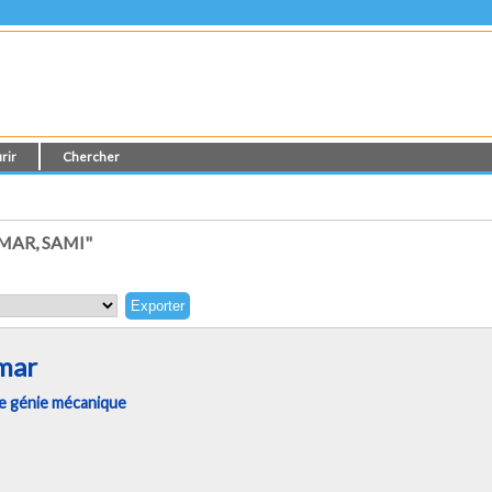
rir
Chercher
AR, SAMI"
mar
e génie mécanique