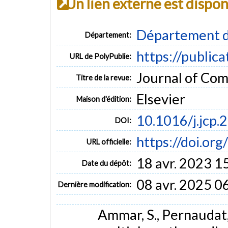
Un lien externe est dispo
Département d
Département:
https://public
URL de PolyPublie:
Journal of Com
Titre de la revue:
Elsevier
Maison d'édition:
10.1016/j.jcp.
DOI:
https://doi.or
URL officielle:
18 avr. 2023 1
Date du dépôt:
08 avr. 2025 0
Dernière modification:
Ammar, S., Pernaudat, 