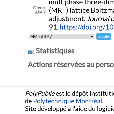
multiphase three-dim
Citer en
(MRT) lattice Boltzm
APA 7:
adjustment.
Journal 
91.
https://doi.org/1
Statistiques
Actions réservées au pers
PolyPublie
est le dépôt institut
de
Polytechnique Montréal
.
Site développé à l'aide du logicie