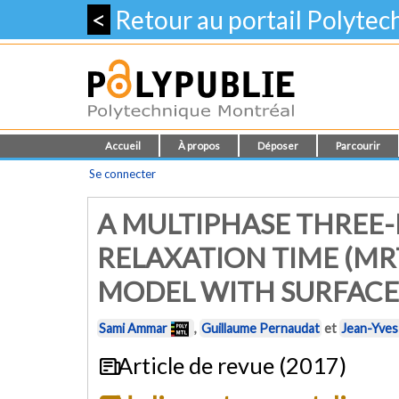
<
Retour au portail Polyte
Accueil
À propos
Déposer
Parcourir
Se connecter
A MULTIPHASE THREE-
RELAXATION TIME (MR
MODEL WITH SURFACE
Sami Ammar
,
Guillaume Pernaudat
et
Jean-Yves
Article de revue (2017)