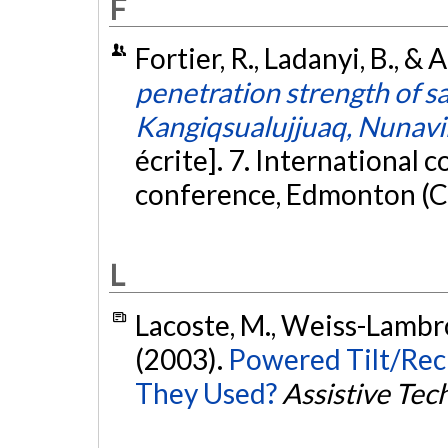
F
Fortier, R., Ladanyi, B., &
penetration strength of sa
Kangiqsualujjuaq, Nunavi
écrite]. 7. International 
conference, Edmonton (C
L
Lacoste, M., Weiss-Lambrou
(2003).
Powered Tilt/Rec
They Used?
Assistive Tec