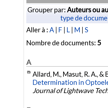
Grouper par:
Auteurs ou au
type de docume
Aller à :
A
|
F
|
L
|
M
|
S
Nombre de documents:
5
A
Allard, M., Masut, R. A., 
Determination in Optoel
Journal of Lightwave Tec