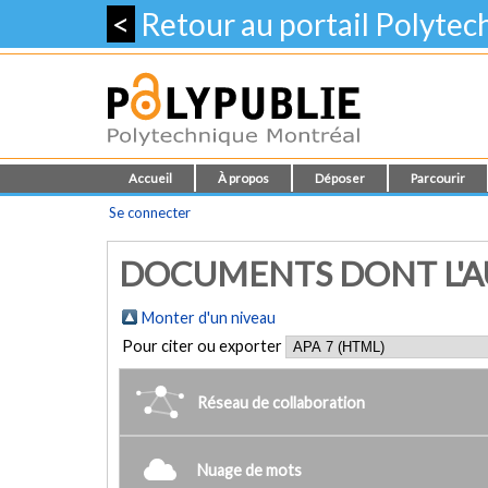
<
Retour au portail Polyte
Accueil
À propos
Déposer
Parcourir
Se connecter
DOCUMENTS DONT L'AU
Monter d'un niveau
Pour citer ou exporter
Réseau de collaboration
Nuage de mots