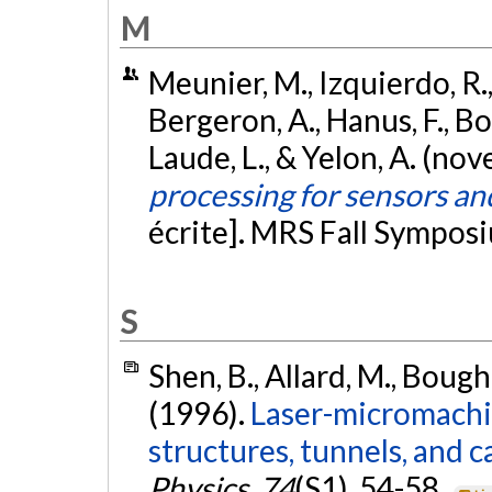
M
Meunier, M., Izquierdo, R., 
Bergeron, A., Hanus, F., Bou
Laude, L., & Yelon, A. (n
processing for sensors an
écrite]. MRS Fall Sympos
S
Shen, B., Allard, M., Bough
(1996).
Laser-micromachin
structures, tunnels, and ca
Physics
,
74
(S1), 54-58.