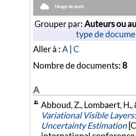
Nuage de mots
Grouper par:
Auteurs ou au
type de docume
Aller à :
A
|
C
Nombre de documents:
8
A
Abboud, Z., Lombaert, H.,
Variational Visible Layers
Uncertainty Estimation
[
international conference