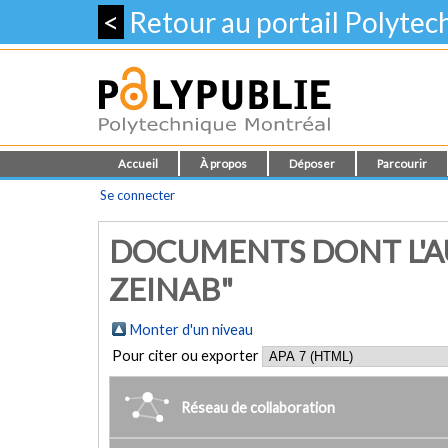
<
Retour au portail Polyte
Accueil
À propos
Déposer
Parcourir
Se connecter
DOCUMENTS DONT L'A
ZEINAB"
Monter d'un niveau
Pour citer ou exporter
Réseau de collaboration