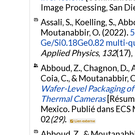
Image Processing, San Di
Assali, S., Koelling, S., Abb
Moutanabbir, O. (2022).
5
Ge/Si0.18Ge0.82 multi-qu
Applied Physics
,
132
(17),
Abboud, Z., Chagnon, D., A
Coia, C., & Moutanabbir, 
Wafer-Level Packaging o
Thermal Cameras
[Résum
Mexico. Publié dans ECS
02
(29)
.
Lien externe
Abboud, Z., & Moutanabbir