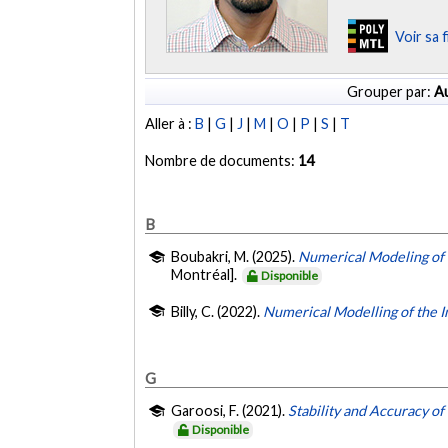
Voir sa 
Grouper par:
Au
Aller à :
B
|
G
|
J
|
M
|
O
|
P
|
S
|
T
Nombre de documents:
14
B
Boubakri, M. (2025).
Numerical Modeling of 
Montréal].
Disponible
Billy, C. (2022).
Numerical Modelling of the I
G
Garoosi, F. (2021).
Stability and Accuracy o
Disponible