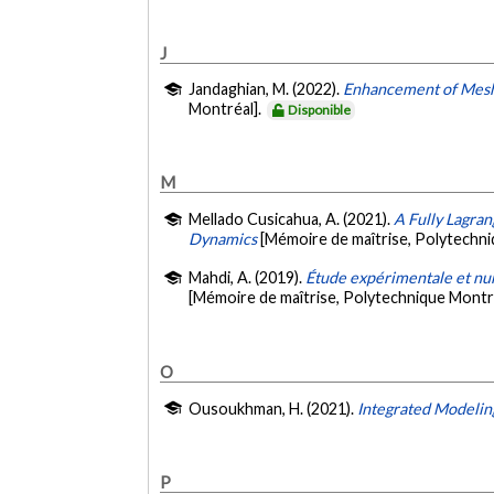
J
Jandaghian, M. (2022).
Enhancement of Mesh-
Montréal].
Disponible
M
Mellado Cusicahua, A. (2021).
A Fully Lagra
Dynamics
[Mémoire de maîtrise, Polytechn
Mahdi, A. (2019).
Étude expérimentale et nu
[Mémoire de maîtrise, Polytechnique Montr
O
Ousoukhman, H. (2021).
Integrated Modeling
P