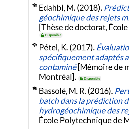
Edahbi, M. (2018).
Prédic
géochimique des rejets mi
[Thèse de doctorat, Écol
Disponible
Pétel, K. (2017).
Évaluati
spécifiquement adaptés a
contaminé
[Mémoire de m
Montréal].
Disponible
Bassolé, M. R. (2016).
Pert
batch dans la prédiction
hydrogéochimique des rej
École Polytechnique de M