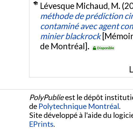
Lévesque Michaud, M. (2
méthode de prédiction ci
contaminé avec agent comp
minier blackrock
[Mémoire
de Montréal].
Disponible
L
PolyPublie
est le dépôt institut
de
Polytechnique Montréal
.
Site développé à l'aide du logicie
EPrints
.