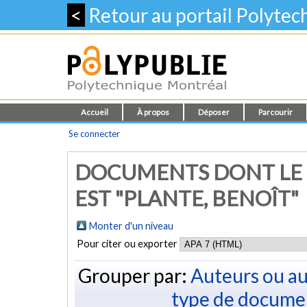
<
Retour au portail Polyte
Accueil
À propos
Déposer
Parcourir
Se connecter
DOCUMENTS DONT LE 
EST "
PLANTE, BENOÎT
"
Monter d'un niveau
Pour citer ou exporter
Grouper par:
Auteurs ou au
type de docume