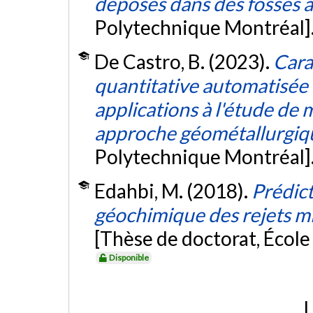
déposés dans des fosses à
Polytechnique Montréal]
De Castro, B. (2023).
Cara
quantitative automatisée
applications à l'étude de 
approche géométallurgiq
Polytechnique Montréal]
Edahbi, M. (2018).
Prédic
géochimique des rejets mi
[Thèse de doctorat, Écol
Disponible
L