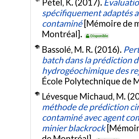
Pétel, K. (2017).
Évaluati
spécifiquement adaptés a
contaminé
[Mémoire de m
Montréal].
Disponible
Bassolé, M. R. (2016).
Pert
batch dans la prédiction
hydrogéochimique des rej
École Polytechnique de M
Lévesque Michaud, M. (2
méthode de prédiction ci
contaminé avec agent comp
minier blackrock
[Mémoire
de Montréal].