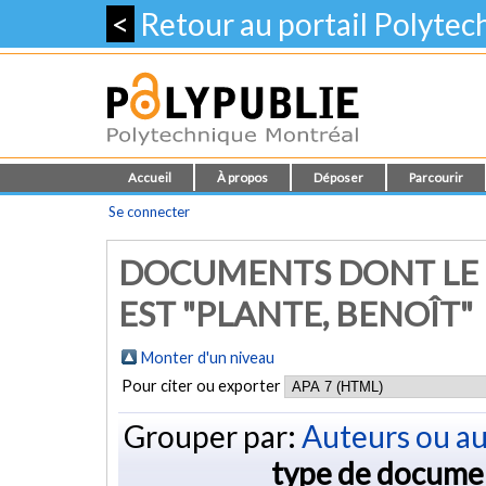
<
Retour au portail Polyte
Accueil
À propos
Déposer
Parcourir
Se connecter
DOCUMENTS DONT LE 
EST "
PLANTE, BENOÎT
"
Monter d'un niveau
Pour citer ou exporter
Grouper par:
Auteurs ou au
type de docume