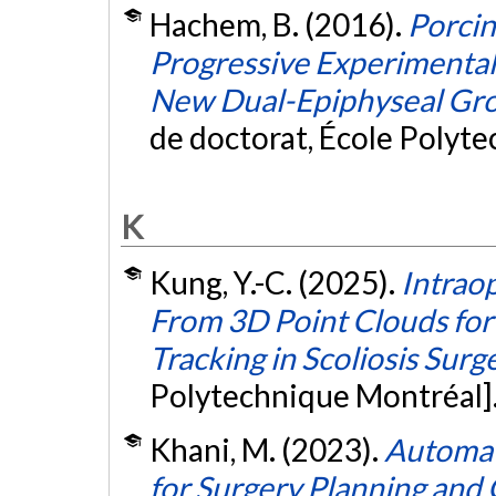
Hachem, B. (2016).
Porcin
Progressive Experimental 
New Dual-Epiphyseal Gro
de doctorat, École Polyt
K
Kung, Y.-C. (2025).
Intrao
From 3D Point Clouds for
Tracking in Scoliosis Surg
Polytechnique Montréal]
Khani, M. (2023).
Automati
for Surgery Planning an