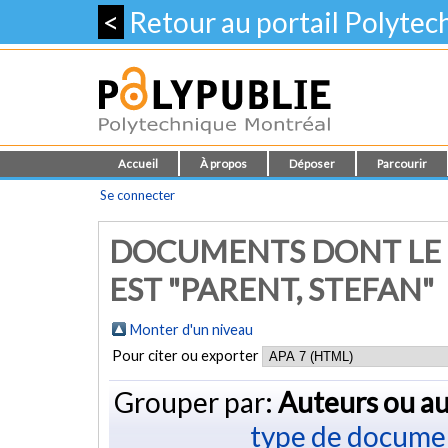
<
Retour au portail Polyte
Accueil
À propos
Déposer
Parcourir
Se connecter
DOCUMENTS DONT LE 
EST "
PARENT, STEFAN
"
Monter d'un niveau
Pour citer ou exporter
Grouper par:
Auteurs ou au
type de docume