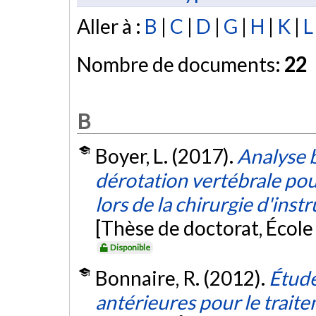
Aller à :
B
|
C
|
D
|
G
|
H
|
K
|
L
Nombre de documents:
22
B
Boyer, L. (2017).
Analyse 
dérotation vertébrale pour
lors de la chirurgie d'ins
[Thèse de doctorat, Écol
Disponible
Bonnaire, R. (2012).
Étude
antérieures pour le traite