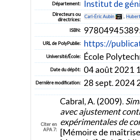
Institut de gén
Département:
Directeurs ou
Carl-Éric Aubin
,
Hubert
directrices:
97804945389
ISBN:
https://public
URL de PolyPublie:
École Polytech
Université/École:
04 août 2021 
Date du dépôt:
28 sept. 2024 
Dernière modification:
Cabral, A. (2009).
Sim
avec ajustement cont
expérimentales de c
Citer en
APA 7:
[Mémoire de maîtrise