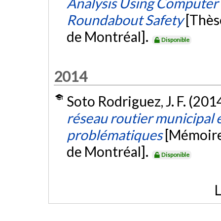
Analysis Using Computer V
Roundabout Safety
[Thès
de Montréal].
Disponible
2014
Soto Rodriguez, J. F. (201
réseau routier municipal e
problématiques
[Mémoire
de Montréal].
Disponible
L