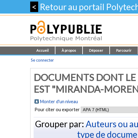
<
Retour au portail Polyte
Accueil
À propos
Déposer
Parcourir
Se connecter
DOCUMENTS DONT LE 
EST "MIRANDA-MORENO
Monter d'un niveau
Pour citer ou exporter
Grouper par:
Auteurs ou au
type de docume