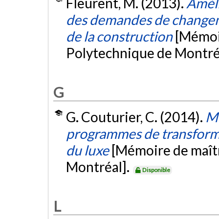
Fleurent, M. (2013).
Améli
des demandes de changem
de la construction
[Mémoir
Polytechnique de Montré
G
G. Couturier, C. (2014).
Mé
programmes de transformat
du luxe
[Mémoire de maîtr
Montréal].
Disponible
L