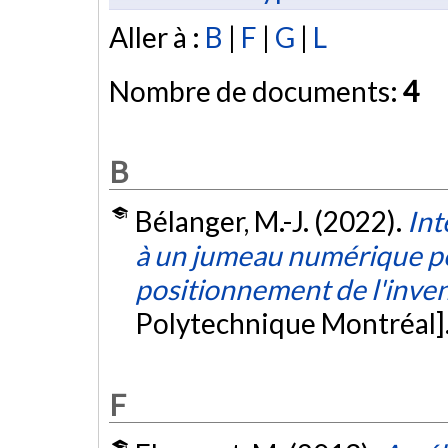
Aller à :
B
|
F
|
G
|
L
Nombre de documents:
4
B
Bélanger, M.-J. (2022).
Int
à un jumeau numérique pe
positionnement de l'inven
Polytechnique Montréal]
F