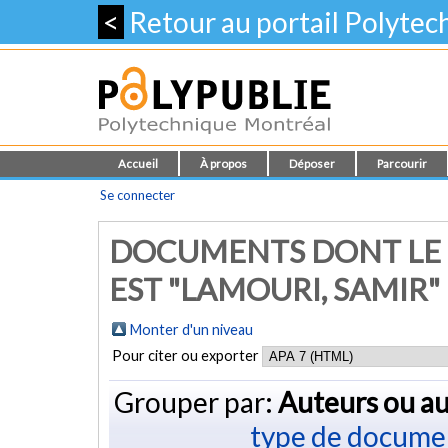
<
Retour au portail Polyte
Accueil
À propos
Déposer
Parcourir
Se connecter
DOCUMENTS DONT LE 
EST "
LAMOURI, SAMIR
"
Monter d'un niveau
Pour citer ou exporter
Grouper par:
Auteurs ou au
type de docume