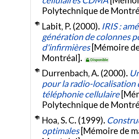
cellulaires CDMA
[Mémoir
Polytechnique de Montré
Labit, P. (2000).
IRIS : am
génération de colonnes po
d'infirmières
[Mémoire de
Montréal].
Disponible
Durrenbach, A. (2000).
Un
pour la radio-localisation
téléphonie cellulaire
[Mém
Polytechnique de Montré
Hoa, S. C. (1999).
Constru
optimales
[Mémoire de ma