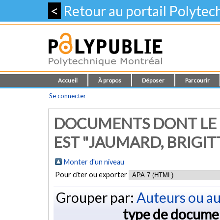
<
Retour au portail Polyte
Accueil
À propos
Déposer
Parcourir
Se connecter
DOCUMENTS DONT LE 
EST "
JAUMARD, BRIGIT
Monter d'un niveau
Pour citer ou exporter
Grouper par:
Auteurs ou au
type de docume