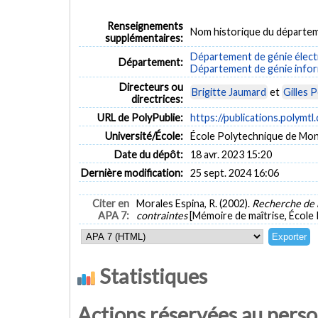
Renseignements
Nom historique du départem
supplémentaires:
Département de génie élect
Département:
Département de génie inform
Directeurs ou
Brigitte Jaumard
et
Gilles 
directrices:
URL de PolyPublie:
https://publications.polymtl
Université/École:
École Polytechnique de Mon
Date du dépôt:
18 avr. 2023 15:20
Dernière modification:
25 sept. 2024 16:06
Citer en
Morales Espina, R. (2002).
Recherche de 
APA 7:
contraintes
[Mémoire de maîtrise, École
Statistiques
Actions réservées au pers