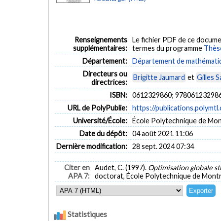
Renseignements
Le fichier PDF de ce docume
supplémentaires:
termes du programme
Thès
Département:
Département de mathématiqu
Directeurs ou
Brigitte Jaumard
et
Gilles 
directrices:
ISBN:
0612329860; 97806123298
URL de PolyPublie:
https://publications.polymtl
Université/École:
École Polytechnique de Mon
Date du dépôt:
04 août 2021 11:06
Dernière modification:
28 sept. 2024 07:34
Citer en
Audet, C. (1997).
Optimisation globale st
APA 7:
doctorat, École Polytechnique de Montré
Statistiques