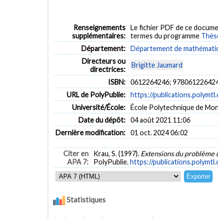
Renseignements
Le fichier PDF de ce docume
supplémentaires:
termes du programme
Thès
Département:
Département de mathématiqu
Directeurs ou
Brigitte Jaumard
directrices:
ISBN:
0612264246; 97806122642
URL de PolyPublie:
https://publications.polymtl
Université/École:
École Polytechnique de Mon
Date du dépôt:
04 août 2021 11:06
Dernière modification:
01 oct. 2024 06:02
Citer en
Krau, S. (1997).
Extensions du problème
APA 7:
PolyPublie.
https://publications.polymtl
Statistiques