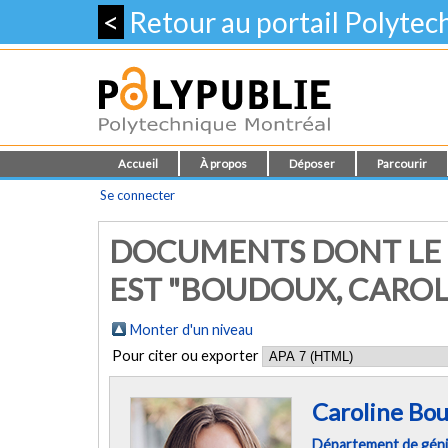
<
Retour au portail Polyte
Accueil
À propos
Déposer
Parcourir
Se connecter
DOCUMENTS DONT LE 
EST "
BOUDOUX, CAROL
Monter d'un niveau
Pour citer ou exporter
Caroline Bo
Département de géni