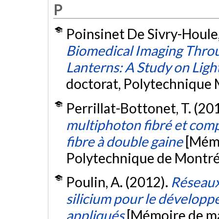
P
Poinsinet De Sivry-Houle,
Biomedical Imaging Thro
Lanterns: A Study on Ligh
doctorat, Polytechnique 
Perrillat-Bottonet, T. (20
multiphoton fibré et com
fibre à double gaine
[Mémo
Polytechnique de Montré
Poulin, A. (2012).
Réseaux
silicium pour le dévelop
appliqués
[Mémoire de ma