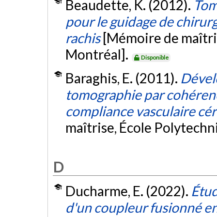
Beaudette, K. (2012).
Tom
pour le guidage de chirur
rachis
[Mémoire de maîtri
Montréal].
Disponible
Baraghis, E. (2011).
Dével
tomographie par cohérenc
compliance vasculaire cér
maîtrise, École Polytech
D
Ducharme, E. (2022).
Étud
d'un coupleur fusionné en