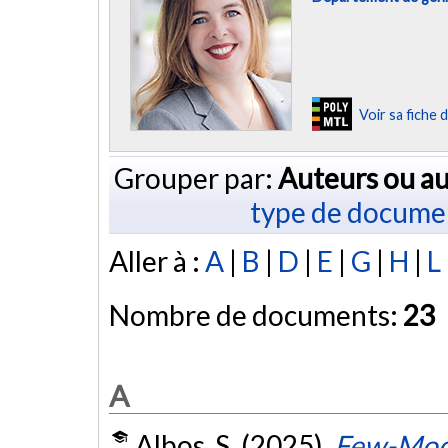
Voir sa fiche
Grouper par:
Auteurs ou au
type de docume
Aller à :
A
|
B
|
D
|
E
|
G
|
H
|
L
Nombre de documents:
23
A
Albos, S. (2025).
Few-Mode