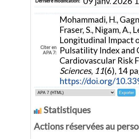
09 janv. 2026 
Dernière modification:
Mohammadi, H., Gagnon,
Fraser, S., Nigam, A., 
Longitudinal Impact o
Citer en
Pulsatility Index and
APA 7:
Cardiovascular Risk 
Sciences
,
11
(6), 14 pa
https://doi.org/10.3
Statistiques
Actions réservées au pers