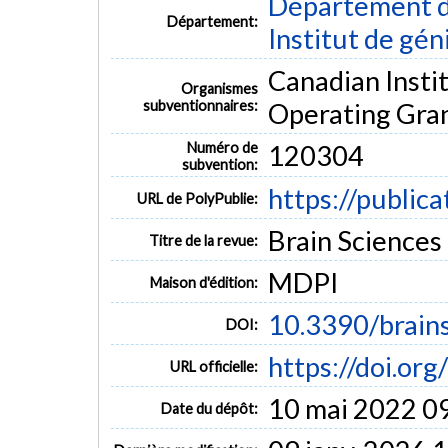
Département d
may be an indication of improvement in cerebrovascul
Département:
activity. This study suggests that 12 months of phy
Institut de gén
cerebral pulsatility in older adults with CVRF.
Canadian Insti
MOTS CLÉS
Organismes
subventionnaires:
Operating Gra
near-infrared spectroscopy
cerebral pulsatility
longitudinal
Numéro de
120304
subvention:
https://public
URL de PolyPublie:
Brain Sciences (
Titre de la revue:
MDPI
Maison d'édition:
10.3390/brain
DOI:
https://doi.or
URL officielle:
10 mai 2022 0
Date du dépôt: