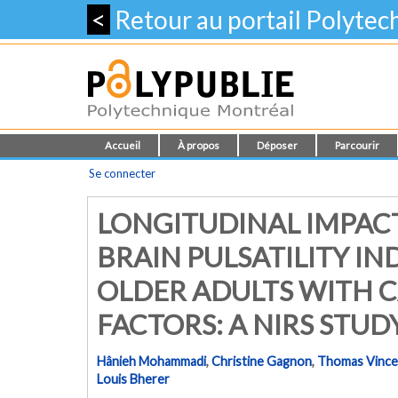
<
Retour au portail Polyte
Accueil
À propos
Déposer
Parcourir
Se connecter
LONGITUDINAL IMPACT
BRAIN PULSATILITY I
OLDER ADULTS WITH 
FACTORS: A NIRS STUD
Hânieh Mohammadi
,
Christine Gagnon
,
Thomas Vince
Louis Bherer