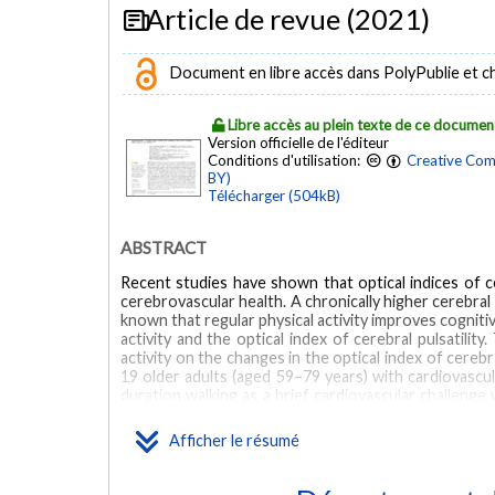
Article de revue (2021)
Document en libre accès dans PolyPublie et chez
Libre accès au plein texte de ce documen
Version officielle de l'éditeur
Conditions d'utilisation:
Creative Com
BY)
Télécharger (504kB)
ABSTRACT
Recent studies have shown that optical indices of cer
cerebrovascular health. A chronically higher cerebral p
known that regular physical activity improves cogniti
activity and the optical index of cerebral pulsatili
activity on the changes in the optical index of cerebra
19 older adults (aged 59–79 years) with cardiovascul
duration walking as a brief cardiovascular challenge
walking changes in cerebral pulsatility index. The pa
(NIRS) device recorded hemodynamics data from the 
Afficher le résumé
months of physical activity was associated with lowe
cognitive scores in executive functions. Further, the
walking, and this reduction was greater after 12 mon