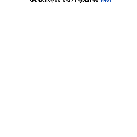
Site développé à l'aide du logiciel libre
EPrints
.