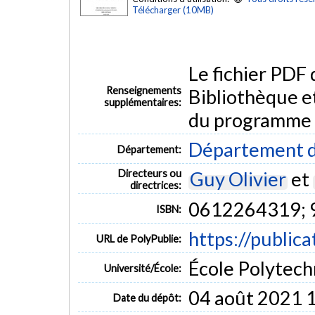
Télécharger (10MB)
Le fichier PDF
Renseignements
Bibliothèque e
supplémentaires:
du programme
Département d
Département:
Directeurs ou
Guy Olivier
et
directrices:
0612264319;
ISBN:
https://public
URL de PolyPublie:
École Polytech
Université/École:
04 août 2021 
Date du dépôt: