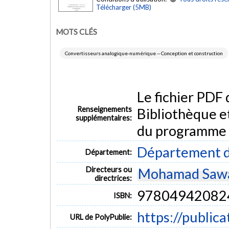
Télécharger (5MB)
MOTS CLÉS
Convertisseurs analogique-numérique -- Conception et construction
Le fichier PDF
Renseignements
Bibliothèque e
supplémentaires:
du programme
Département d
Département:
Directeurs ou
Mohamad Saw
directrices:
97804942082
ISBN:
https://public
URL de PolyPublie: