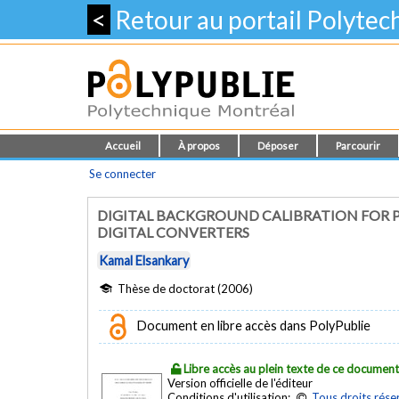
<
Retour au portail Polyte
Accueil
À propos
Déposer
Parcourir
Se connecter
DIGITAL BACKGROUND CALIBRATION FOR P
DIGITAL CONVERTERS
Kamal Elsankary
Thèse de doctorat (2006)
Document en libre accès dans PolyPublie
Libre accès au plein texte de ce documen
Version officielle de l'éditeur
Conditions d'utilisation:
Tous droits rése