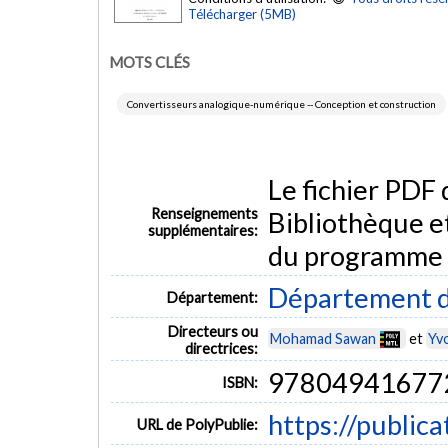
Télécharger (5MB)
MOTS CLÉS
Convertisseurs analogique-numérique -- Conception et construction
Le fichier PDF
Renseignements
Bibliothèque e
supplémentaires:
du programme
Département d
Département:
Directeurs ou
Mohamad Sawan
et
Yvo
directrices:
97804941677
ISBN:
https://public
URL de PolyPublie: