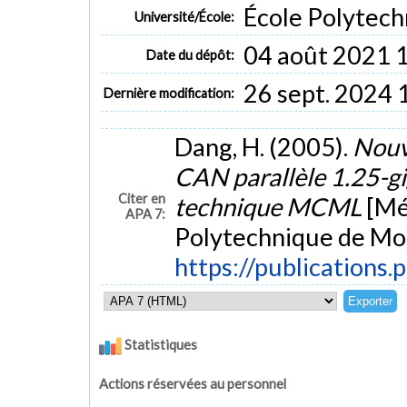
École Polytech
Université/École:
04 août 2021 
Date du dépôt:
26 sept. 2024 
Dernière modification:
Dang, H. (2005).
Nouv
CAN parallèle 1.25-gig
Citer en
technique MCML
[Mé
APA 7:
Polytechnique de Mon
https://publications.
Statistiques
Actions réservées au personnel