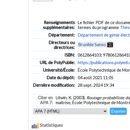
Renseignements
Le fichier PDF de ce docume
supplémentaires:
termes du programme
Thès
Département:
Département de génie élect
Directeurs ou
Brunilde Sanso
directrices:
ISBN:
0612864103; 97806128641
URL de PolyPublie:
https://publications.polymtl
Université/École:
École Polytechnique de Mon
Date du dépôt:
04 août 2021 11:05
Dernière modification:
28 sept. 2024 19:34
Citer en
Litwin, K. (2003).
Routage probabiliste dan
APA 7:
maîtrise, École Polytechnique de Montré
Statistiques