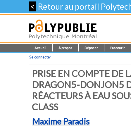
<
Retour au portail Polyte
Accueil
À propos
Déposer
Parcourir
Se connecter
PRISE EN COMPTE DE 
DRAGON5-DONJON5 DA
RÉACTEURS À EAU SOU
CLASS
Maxime Paradis