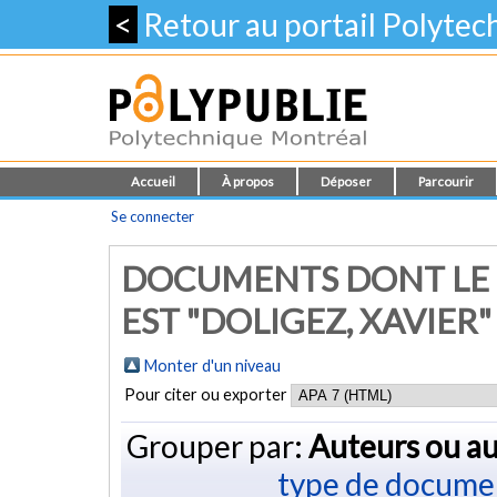
<
Retour au portail Polyte
Accueil
À propos
Déposer
Parcourir
Se connecter
DOCUMENTS DONT LE 
EST "
DOLIGEZ, XAVIER
"
Monter d'un niveau
Pour citer ou exporter
Grouper par:
Auteurs ou au
type de docume