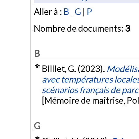
Aller à :
B
|
G
|
P
Nombre de documents:
3
B
Billiet, G. (2023).
Modélis
avec températures locale
scénarios français de par
[Mémoire de maîtrise, Po
G