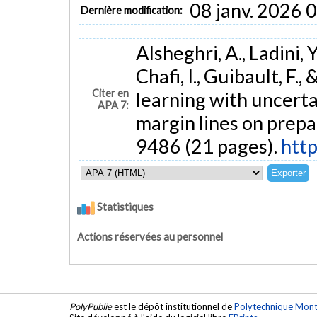
08 janv. 2026 
Dernière modification:
Alsheghri, A., Ladini, 
Chafi, I., Guibault, F.
Citer en
learning with uncerta
APA 7:
margin lines on prepa
9486 (21 pages).
htt
Statistiques
Actions réservées au personnel
PolyPublie
est le dépôt institutionnel de
Polytechnique Mont