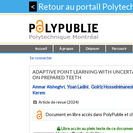
<
Retour au portail Polyte
Accueil
À propos
Déposer
Parcourir
Se connecter
ADAPTIVE POINT LEARNING WITH UNCERT
ON PREPARED TEETH
Ammar Alsheghri
,
Yoan Ladini
,
Golriz Hosseinimanes
Kerem
Article de revue (2024)
Document en libre accès dans PolyPublie et chez
Libre accès au plein texte de ce documen