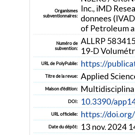
Inc., iMD Resea
dental margin line
point cloud generation
deep learning
Organismes
subventionnaires:
donnees (IVAD
of Petroleum a
ALLRP 583415
Numéro de
subvention:
19-D Volumétri
https://public
URL de PolyPublie:
Applied Science
Titre de la revue:
Multidisciplina
Maison d'édition:
10.3390/app1
DOI:
https://doi.o
URL officielle:
13 nov. 2024 1
Date du dépôt: