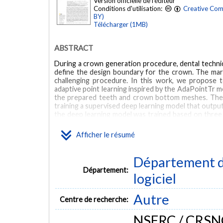
Version officielle de l'éditeur
Conditions d'utilisation:
Creative Com
BY)
Télécharger (1MB)
ABSTRACT
During a crown generation procedure, dental techni
define the design boundary for the crown. The marg
challenging procedure. In this work, we propose 
adaptive point learning inspired by the AdaPointTr m
the prepared teeth and crown bottom meshes. The 
training a supervised deep learning model that output
the deep learning model was trained based on three 
to back-propagate the losses. Five folds were trai
sets contained 913 and 134 samples, respectively, cove
Afficher le résumé
samples. Our post-processing involves removing out
analysis (PCA) followed by a spline prediction. Compa
using CD, we achieved a median distance of 0.137 m
Département de
novel confidence metric for uncertainty quantifica
Département:
defined based on the percentage of removed outli
logiciel
framework helps dental professionals in generating 
the potential of deep learning to revolutionize the 
Autre
robust methods to meet the increasing demands for pre
Centre de recherche:
MOTS CLÉS
NSERC / CRSNG,