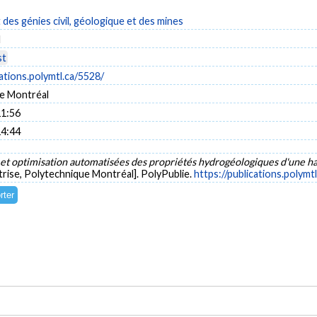
es génies civil, géologique et des mines
l
st
cations.polymtl.ca/5528/
e Montréal
11:56
14:44
 et optimisation automatisées des propriétés hydrogéologiques d'une ha
rise, Polytechnique Montréal]. PolyPublie.
https://publications.polymt