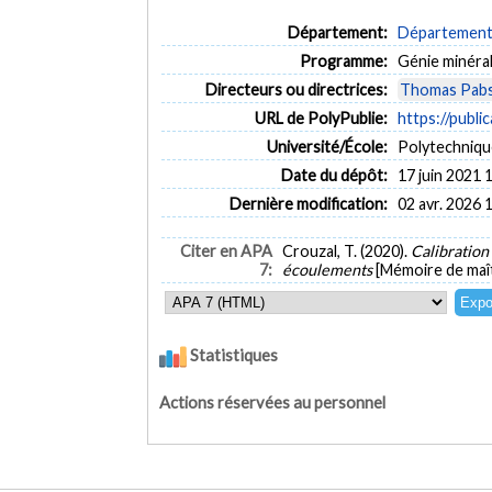
Département:
Département d
Programme:
Génie minéra
Directeurs ou directrices:
Thomas Pab
URL de PolyPublie:
https://publi
Université/École:
Polytechniqu
Date du dépôt:
17 juin 2021 
Dernière modification:
02 avr. 2026 
Citer en APA
Crouzal, T. (2020).
Calibration
7:
écoulements
[Mémoire de maît
Statistiques
Actions réservées au personnel