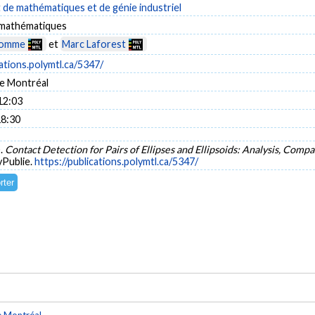
de mathématiques et de génie industriel
 mathématiques
homme
et
Marc Laforest
cations.polymtl.ca/5347/
e Montréal
12:03
18:30
).
Contact Detection for Pairs of Ellipses and Ellipsoids: Analysis, Com
yPublie.
https://publications.polymtl.ca/5347/