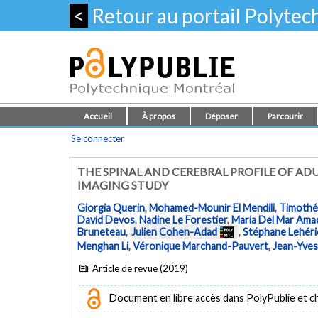
<
Retour au portail Polyte
Accueil
À propos
Déposer
Parcourir
Se connecter
THE SPINAL AND CEREBRAL PROFILE OF A
IMAGING STUDY
Giorgia Querin
,
Mohamed-Mounir El Mendili
,
Timothé
David Devos
,
Nadine Le Forestier
,
Maria Del Mar Ama
Bruneteau
,
Julien Cohen-Adad
,
Stéphane Lehéri
Menghan Li
,
Véronique Marchand-Pauvert
,
Jean-Yves
Article de revue (2019)
Document en libre accès dans PolyPublie et chez