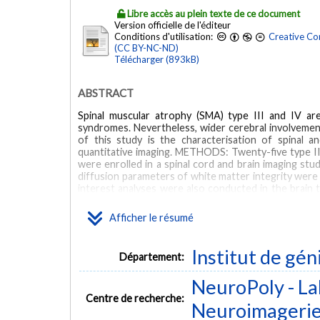
Libre accès au plein texte de ce document
Version officielle de l'éditeur
Conditions d'utilisation:
Creative Co
(CC BY-NC-ND)
Télécharger (893kB)
ABSTRACT
Spinal muscular atrophy (SMA) type III and IV ar
syndromes. Nevertheless, wider cerebral involvemen
of this study is the characterisation of spinal 
quantitative imaging. METHODS: Twenty-five type II
were enrolled in a spinal cord and brain imaging st
diffusion parameters of white matter integrity were 
interest analyses were also conducted in the brain t
white matter alterations. RESULTS: In the spinal c
vertebral levels. In the brain, increased grey mat
Afficher le résumé
patients. No white matter pathology was identified
SMA are associated with selective grey matter degen
The observed increased grey matter density in the m
Institut de gén
Département:
MOTS CLÉS
NeuroPoly - La
Centre de recherche:
Adolescent
Adult
Aged
Brain/diagnostic imaging/*pa
Neuroimageri