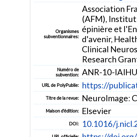
Gray Matter/diagnostic imaging/pathology
Humans
Magnet
Association Fr
Muscular Atrophy, Spinal/diagnostic imaging/*pathology
Spinal 
(AFM), Institut
Spinal Muscular Atrophies of Childhood/diagnostic imaging/*patholog
épinière et l'
*Grey matter and white matter degeneration
*Multimodal MRI
Organismes
subventionnaires:
d'avenir, Healt
Clinical Neuros
Research Grant
Numéro de
ANR-10-IAIHU
subvention:
https://public
URL de PolyPublie:
NeuroImage: Cli
Titre de la revue:
Elsevier
Maison d'édition:
10.1016/j.nicl
DOI:
https://doi.or
URL officielle: