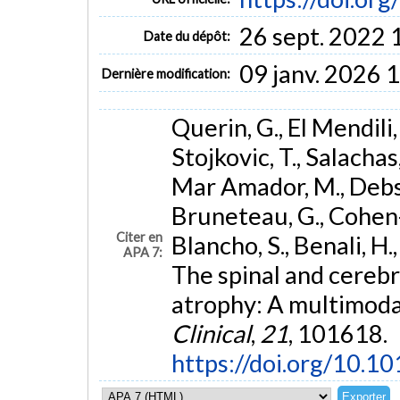
26 sept. 2022 
Date du dépôt:
09 janv. 2026 
Dernière modification:
Querin, G., El Mendili, 
Stojkovic, T., Salachas,
Mar Amador, M., Debs, 
Bruneteau, G., Cohen-Ad
Citer en
Blancho, S., Benali, H., 
APA 7:
The spinal and cerebr
atrophy: A multimoda
Clinical
,
21
, 101618.
https://doi.org/10.1