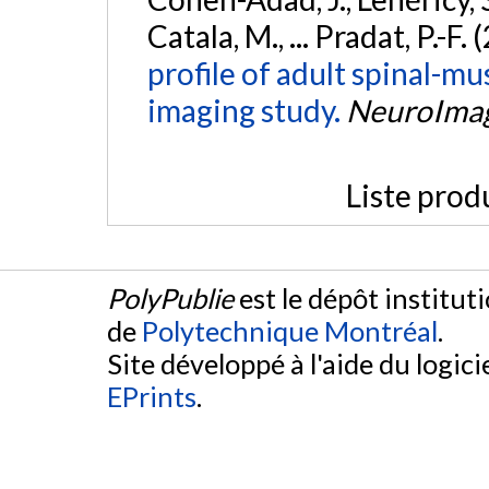
Catala, M., ... Pradat, P.-F.
profile of adult spinal-m
imaging study.
NeuroImage
Liste prod
PolyPublie
est le dépôt institut
de
Polytechnique Montréal
.
Site développé à l'aide du logicie
EPrints
.