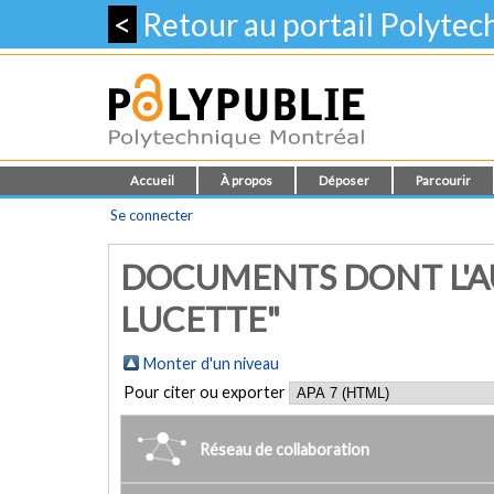
<
Retour au portail Polyte
Accueil
À propos
Déposer
Parcourir
Se connecter
DOCUMENTS DONT L'A
LUCETTE"
Monter d'un niveau
Pour citer ou exporter
Réseau de collaboration