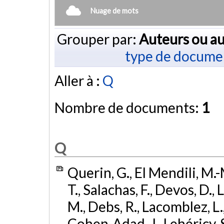
Nuage de mots
Grouper par:
Auteurs ou au
type de docume
Aller à :
Q
Nombre de documents:
1
Q
Querin, G., El Mendili, M.-M
T., Salachas, F., Devos, D.
M., Debs, R., Lacomblez, L.
Cohen-Adad, J., Lehéricy, S.