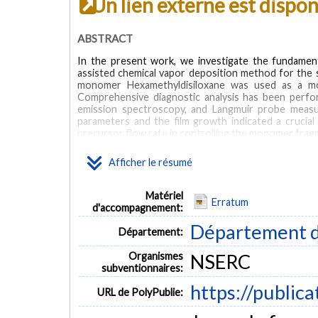
Un lien externe est dispo
ABSTRACT
In the present work, we investigate the fundamen
assisted chemical vapor deposition method for the sy
monomer Hexamethyldisiloxane was used as a mode
Comprehensive diagnostic analysis has been perfo
emission spectroscopy, and Langmuir probe meas
parameters and the film growth indicated a crucia
precursor flow rate in controlling the monomer fragm
proposed as an effective tool for tuning the depos
films.
Afficher le résumé
MOTS CLÉS
Matériel
Erratum
d'accompagnement:
Plasma processing
Optical emission spectroscopy
Thin film 
Département d
Département:
Organismes
NSERC
subventionnaires:
https://public
URL de PolyPublie: