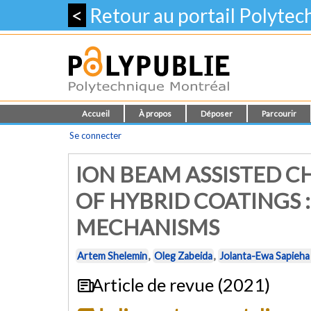
<
Retour au portail Polyte
Accueil
À propos
Déposer
Parcourir
Se connecter
ION BEAM ASSISTED C
OF HYBRID COATINGS 
MECHANISMS
Artem Shelemin
,
Oleg Zabeida
,
Jolanta-Ewa Sapieha
Article de revue (2021)