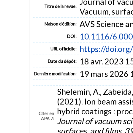
Journal of vac
Titre de la revue:
Vacuum, surface
AVS Science an
Maison d'édition:
10.1116/6.00
DOI:
https://doi.or
URL officielle:
18 avr. 2023 1
Date du dépôt:
19 mars 2026 
Dernière modification:
Shelemin, A., Zabeida, 
(2021). Ion beam assi
hybrid coatings : pro
Citer en
APA 7:
Journal of vacuum sc
surfaces, and films
,
3