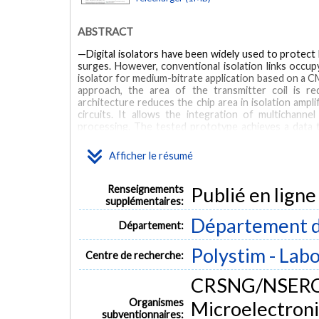
ABSTRACT
—Digital isolators have been widely used to protect 
surges. However, conventional isolation links occupy l
isolator for medium-bitrate application based on a 
approach, the area of the transmitter coil is 
architecture reduces the chip area in isolation ampl
circuits. It allows the integration of multichann
processing. The tested prototype achieves a data
transient immunity (CMTI). It has 900 V of continuou
2.3 mA of static current.
Afficher le résumé
MOTS CLÉS
Renseignements
Publié en ligne
supplémentaires:
Digital isolator
galvanic isolation
CMOS hall sensor
gat
Département d
Département:
Polystim - Lab
Centre de recherche:
CRSNG/NSERC,
Organismes
Microelectron
subventionnaires: