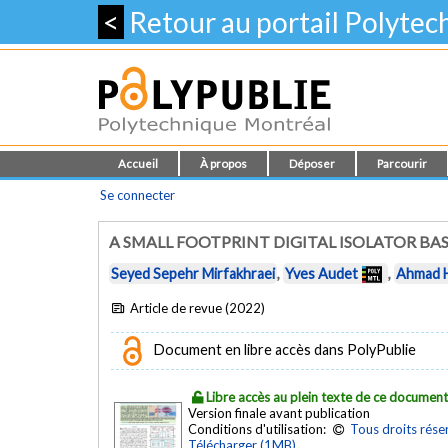
<
Retour au portail Polyte
Accueil
À propos
Déposer
Parcourir
Se connecter
A SMALL FOOTPRINT DIGITAL ISOLATOR BA
Seyed Sepehr Mirfakhraei
,
Yves Audet
,
Ahmad 
Article de revue (2022)
Document en libre accès dans PolyPublie
Libre accès au plein texte de ce documen
Version finale avant publication
Conditions d'utilisation:
Tous droits rése
Télécharger (1MB)