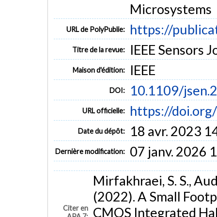
Microsystems
https://public
URL de PolyPublie:
IEEE Sensors Jo
Titre de la revue:
IEEE
Maison d'édition:
10.1109/jsen.
DOI:
https://doi.or
URL officielle:
18 avr. 2023 1
Date du dépôt:
07 janv. 2026 
Dernière modification:
Mirfakhraei, S. S., Aud
(2022). A Small Footp
Citer en
CMOS Integrated Hall
APA 7: