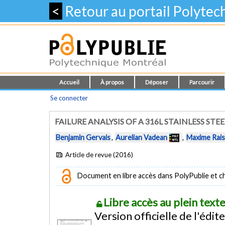
<
Retour au portail Polyte
Accueil
À propos
Déposer
Parcourir
Se connecter
FAILURE ANALYSIS OF A 316L STAINLESS S
Benjamin Gervais
,
Aurelian Vadean
,
Maxime Rai
Article de revue (2016)
Document en libre accès dans PolyPublie et chez
Libre accès au plein tex
Version officielle de l'édit