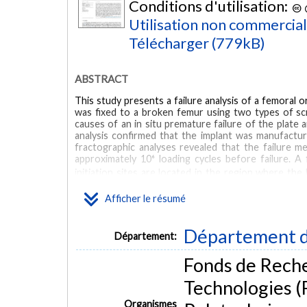
Conditions d'utilisation:
Utilisation non commercia
Télécharger (779kB)
ABSTRACT
This study presents a failure analysis of a femoral o
was fixed to a broken femur using two types of sc
causes of an in situ premature failure of the plate 
analysis confirmed that the implant was manufactu
fractographic analyses revealed that the failure 
approximately 10⁶ loading cycles before failure. A 
initiation sites are located in the region where the
that walking induces the loading condition needed fo
the material properties, the stress amplitude that in
Afficher le résumé
400 MPa. Several considerations, both mechanical a
improve the system durability. From an engineering 
optimized in order to reduce the stress concentratio
Département d
Département:
MOTS CLÉS
Fonds de Rech
Technologies (
Biomechanics
Fatigue
Fractographic analysis
Locking 
Organismes