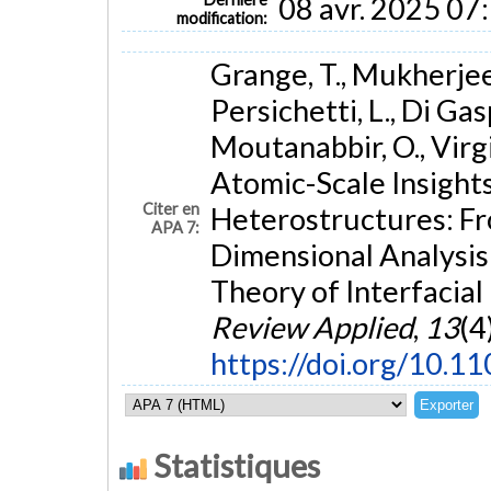
08 avr. 2025 07
modification:
Grange, T., Mukherjee, 
Persichetti, L., Di Gasp
Moutanabbir, O., Virgi
Atomic-Scale Insight
Citer en
Heterostructures: F
APA 7:
Dimensional Analysis 
Theory of Interfacia
Review Applied
,
13
(4
https://doi.org/10.1
Statistiques