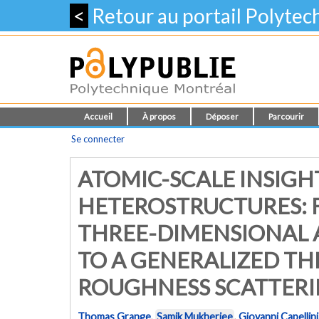
<
Retour au portail Polyte
Accueil
À propos
Déposer
Parcourir
Se connecter
ATOMIC-SCALE INSIG
HETEROSTRUCTURES: 
THREE-DIMENSIONAL A
TO A GENERALIZED TH
ROUGHNESS SCATTER
Thomas Grange
,
Samik Mukherjee
,
Giovanni Capellini