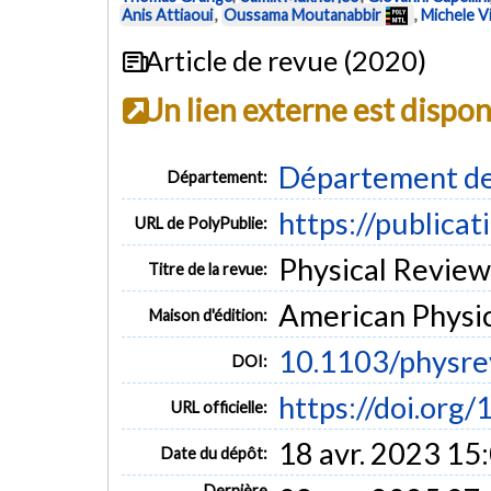
Anis Attiaoui
,
Oussama Moutanabbir
,
Michele Vi
Article de revue (2020)
Un lien externe est dispo
Département de
Département:
https://publica
URL de PolyPublie:
Physical Review 
Titre de la revue:
American Physic
Maison d'édition:
10.1103/physre
DOI:
https://doi.org
URL officielle:
18 avr. 2023 15
Date du dépôt:
Dernière