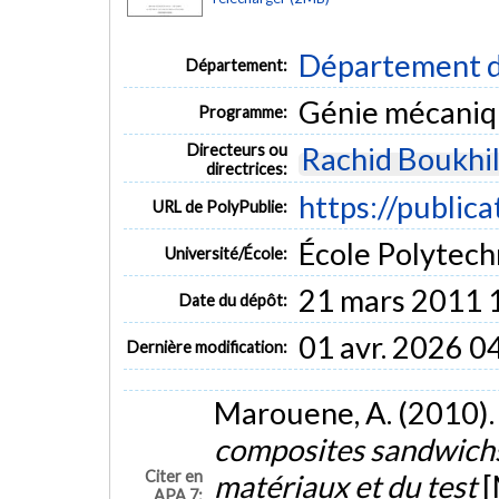
Département d
Département:
Génie mécani
Programme:
Directeurs ou
Rachid Boukhil
directrices:
https://publica
URL de PolyPublie:
École Polytech
Université/École:
21 mars 2011 
Date du dépôt:
01 avr. 2026 0
Dernière modification:
Marouene, A. (2010)
composites sandwichs
Citer en
matériaux et du test
[
APA 7: