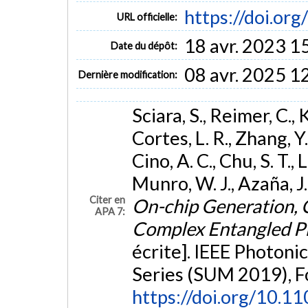
https://doi.o
URL officielle:
18 avr. 2023 1
Date du dépôt:
08 avr. 2025 1
Dernière modification:
Sciara, S., Reimer, C., 
Cortes, L. R., Zhang, Y.
Cino, A. C., Chu, S. T., L
Munro, W. J., Azaña, J.
Citer en
On-chip Generation, 
APA 7:
Complex Entangled P
écrite]. IEEE Photon
Series (SUM 2019), Fo
https://doi.org/10.