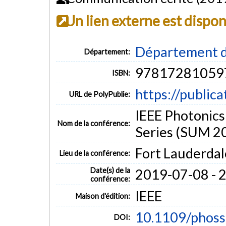
Un lien externe est dispo
Département d
Département:
97817281059
ISBN:
https://public
URL de PolyPublie:
IEEE Photonics
Nom de la conférence:
Series (SUM 2
Fort Lauderdal
Lieu de la conférence:
Date(s) de la
2019-07-08 - 
conférence:
IEEE
Maison d'édition:
10.1109/phos
DOI: