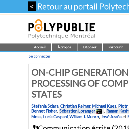
<
Retour au portail Polyte
Accueil
À propos
Déposer
Parcourir
Se connecter
ON-CHIP GENERATION
PROCESSING OF COM
STATES
Stefania Sciara
,
Christian Reimer
,
Michael Kues
,
Piotr
Bennet Fisher
,
Sébastien Loranger
,
Raman Kash
Moss
,
Lucia Caspani
,
William J. Munro
,
José Azaña
et
Communication écrite (201