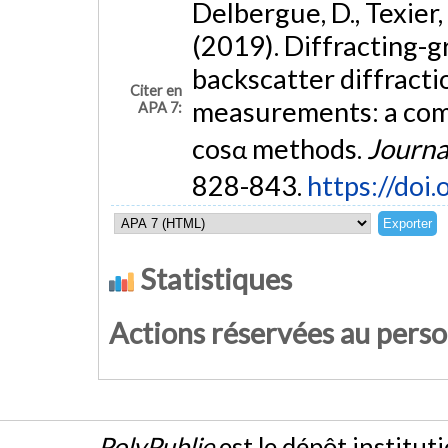
Delbergue, D., Texier,
(2019). Diffracting-g
backscatter diffracti
Citer en
measurements: a com
APA 7:
cosα methods.
Journa
828-843.
https://do
Statistiques
Actions réservées au pers
PolyPublie
est le dépôt institut