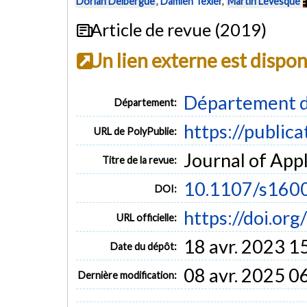
Dorian Delbergue
,
Damien Texier
,
Martin Lévesque
Article de revue (2019)
Un lien externe est dispo
Département d
Département:
https://public
URL de PolyPublie:
Journal of Appl
Titre de la revue:
10.1107/s16
DOI:
https://doi.o
URL officielle:
18 avr. 2023 1
Date du dépôt:
08 avr. 2025 0
Dernière modification: