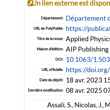
Un lien externe est dispo
Département d
Département:
https://public
URL de PolyPublie:
Applied Physics
Titre de la revue:
AIP Publishing
Maison d'édition:
10.1063/1.50
DOI:
https://doi.or
URL officielle:
18 avr. 2023 1
Date du dépôt:
08 avr. 2025 0
Dernière modification:
Assali, S., Nicolas, J.,