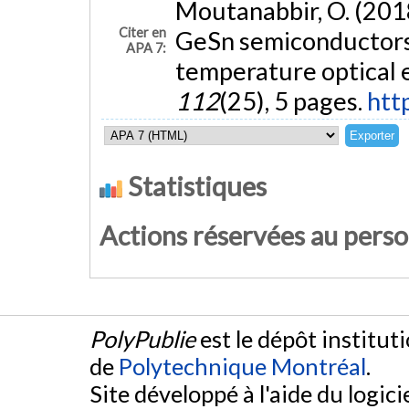
Moutanabbir, O. (2018
Citer en
GeSn semiconductors
APA 7:
temperature optical 
112
(25), 5 pages.
htt
Statistiques
Actions réservées au pers
PolyPublie
est le dépôt institut
de
Polytechnique Montréal
.
Site développé à l'aide du logicie