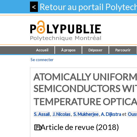
<
Retour au portail Polyte
Accueil
À propos
Déposer
Parcourir
Se connecter
ATOMICALLY UNIFORM
SEMICONDUCTORS WIT
TEMPERATURE OPTICA
S. Assali
,
J. Nicolas
,
S. Mukherjee
,
A. Dijkstra
et
Ous
Article de revue (2018)