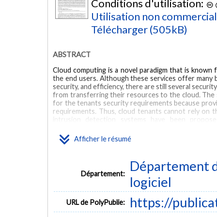
Conditions d'utilisation:
Utilisation non commercia
Télécharger (505kB)
ABSTRACT
Cloud computing is a novel paradigm that is known fo
the end users. Although these services offer many ben
security, and efficiency, there are still several secu
from transferring their resources to the cloud. The s
for the tenants security requirements because prov
requirements. Thus, cloud tenants cannot rely on th
intrusion detection systems have been proposed
academicians, and practitioners as a solution that 
issues in the cloud, the requirements of the tenant
Afficher le résumé
however, to consider the differences in the tenants 
research, we concentrate on providing a security ser
environments by deploying a security mechanism that
Département de
work is providing an efficient, flexible, and low-cos
Département:
(IDS) - that takes the tenants security requirements 
logiciel
MOTS CLÉS
https://public
URL de PolyPublie:
cloud computing
intrusion detection system
security as a se