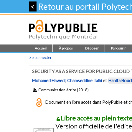
<
Retour au portail Polyte
Accueil
À propos
Déposer
Parcourir
Se connecter
SECURITY AS A SERVICE FOR PUBLIC CLOUD
Mohamed Hawedi
,
Chamseddine Talhi
et
Hanifa Bou
Communication écrite (2018)
Document en libre accès dans PolyPublie et chez
Libre accès au plein tex
Version officielle de l'édit