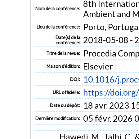
8th Internatio
Nom de la conférence:
Ambient and M
Porto, Portuga
Lieu de la conférence:
Date(s) de la
2018-05-08 - 
conférence:
Procedia Compu
Titre de la revue:
Elsevier
Maison d'édition:
10.1016/j.pro
DOI:
https://doi.or
URL officielle:
18 avr. 2023 1
Date du dépôt:
05 févr. 2026 
Dernière modification:
Hawedi, M., Talhi, C.,