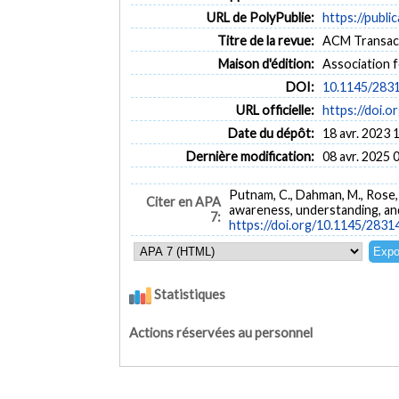
URL de PolyPublie:
https://publi
Titre de la revue:
ACM Transact
Maison d'édition:
Association 
DOI:
10.1145/283
URL officielle:
https://doi.
Date du dépôt:
18 avr. 2023 
Dernière modification:
08 avr. 2025 
Putnam, C., Dahman, M., Rose, E
Citer en APA
awareness, understanding, and
7:
https://doi.org/10.1145/2831
Statistiques
Actions réservées au personnel