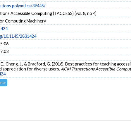
cations.polymtl.ca/39445/
ions Accessible Computing (TACCESS) (vol. 8, no 4)
for Computing Machinery
1424
org/10.1145/2831424
15:06
07:03
., Cheng, J., & Bradford, G. (2016). Best practices for teaching accessib
 appreciation for diverse users.
ACM Transactions Accessible Comput
424