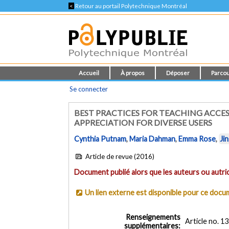
<
Retour au portail Polytechnique Montréal
Accueil
À propos
Déposer
Parcou
Se connecter
BEST PRACTICES FOR TEACHING ACCES
APPRECIATION FOR DIVERSE USERS
Cynthia Putnam
,
Maria Dahman
,
Emma Rose
,
Ji
Article de revue (2016)
Document publié alors que les auteurs ou autric
Un lien externe est disponible pour ce doc
Renseignements
Article no. 13
supplémentaires: