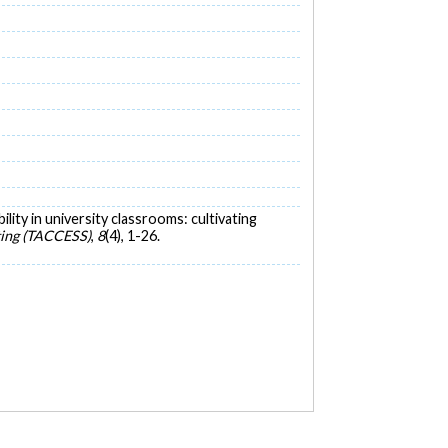
ility in university classrooms: cultivating
ing (TACCESS)
,
8
(4), 1-26.