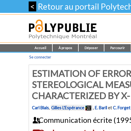
<
Retour au portail Polyte
Accueil
À propos
Déposer
Parcourir
Se connecter
ESTIMATION OF ERROR
STEREOLOGICAL MEAS
CHARACTERIZED BY X-
Carl Blais
,
Gilles L'Espérance
,
E. Baril
et
C. Forget
Communication écrite (199