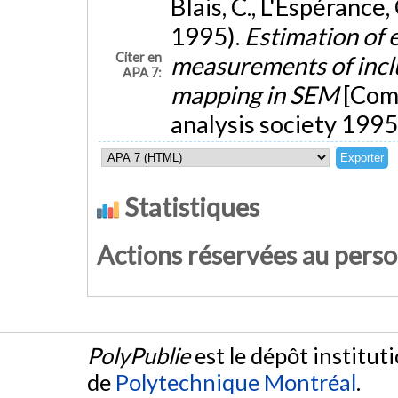
Blais, C., L'Espérance, 
1995).
Estimation of e
Citer en
measurements of inclu
APA 7:
mapping in SEM
[Com
analysis society 1995
Statistiques
Actions réservées au pers
PolyPublie
est le dépôt institut
de
Polytechnique Montréal
.