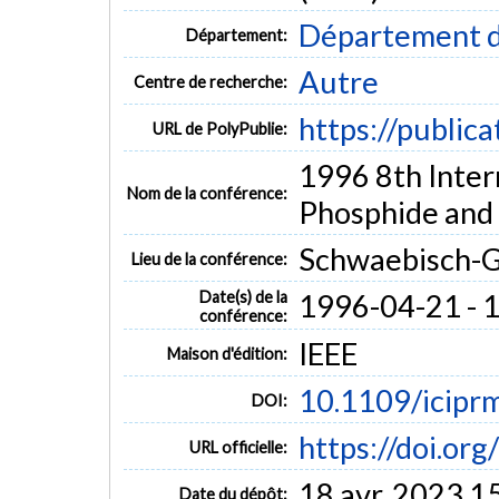
Département d
Département:
Autre
Centre de recherche:
https://public
URL de PolyPublie:
1996 8th Inter
Nom de la conférence:
Phosphide and 
Schwaebisch-
Lieu de la conférence:
Date(s) de la
1996-04-21 - 
conférence:
IEEE
Maison d'édition:
10.1109/icipr
DOI:
https://doi.or
URL officielle:
18 avr. 2023 1
Date du dépôt: