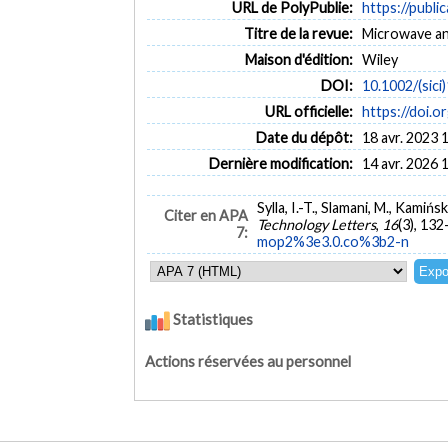
URL de PolyPublie:
https://publi
Titre de la revue:
Microwave and
Maison d'édition:
Wiley
DOI:
10.1002/(sic
URL officielle:
https://doi.
Date du dépôt:
18 avr. 2023 
Dernière modification:
14 avr. 2026 
Sylla, I.-T., Slamani, M., Kami
Citer en APA
Technology Letters
,
16
(3), 13
7:
mop2%3e3.0.co%3b2-n
Statistiques
Actions réservées au personnel