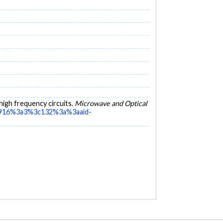
n high frequency circuits.
Microwave and Optical
%2916%3a3%3c132%3a%3aaid-