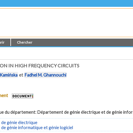
rir
Chercher
ION IN HIGH FREQUENCY CIRCUITS
 Kamińska
et
Fadhel M. Ghannouchi
ument
ue du département: Département de génie électrique et de génie info
de génie électrique
e génie informatique et génie logiciel