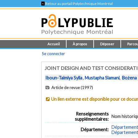
<
Retour au portail Polytechnique Montréal
Accueil
À propos
Déposer
Parcou
Se connecter
JOINT DESIGN AND TEST CONSIDERAT
Iboun-Taimiya Sylla
,
Mustapha Slamani
,
Bożena
Article de revue (1997)
Un lien externe est disponible pour ce doc
Renseignements
Nom historiq
supplémentaires:
Département 
Département:
Département d