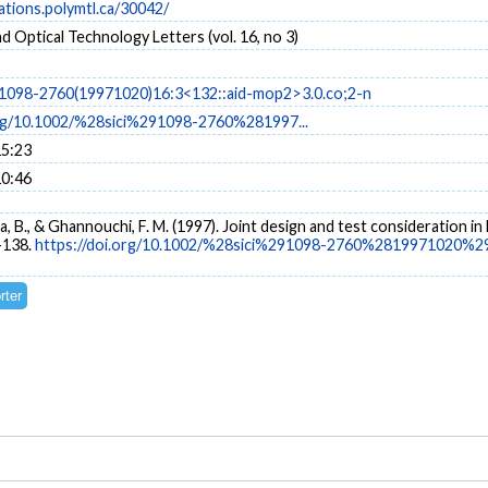
cations.polymtl.ca/30042/
 Optical Technology Letters (vol. 16, no 3)
i)1098-2760(19971020)16:3<132::aid-mop2>3.0.co;2-n
org/10.1002/%28sici%291098-2760%281997...
15:23
10:46
ńska, B., & Ghannouchi, F. M. (1997). Joint design and test consideration i
2-138.
https://doi.org/10.1002/%28sici%291098-2760%2819971020