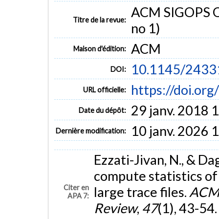
ACM SIGOPS Op
Titre de la revue:
no 1)
ACM
Maison d'édition:
10.1145/2433
DOI:
https://doi.o
URL officielle:
29 janv. 2018 
Date du dépôt:
10 janv. 2026 
Dernière modification:
Ezzati-Jivan, N., & D
compute statistics o
Citer en
large trace files.
ACM 
APA 7:
Review
,
47
(1), 43-54.