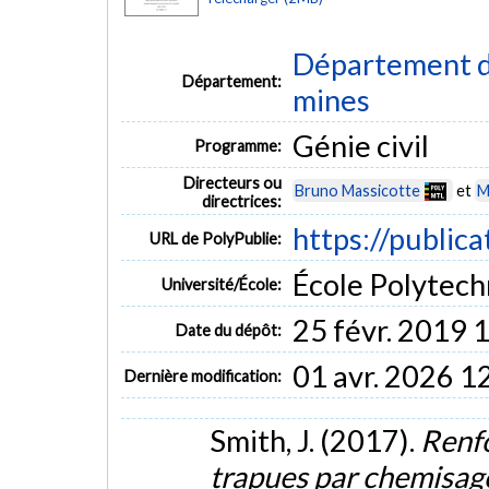
Département de
Département:
mines
Génie civil
Programme:
Directeurs ou
Bruno Massicotte
et
M
directrices:
https://public
URL de PolyPublie:
École Polytech
Université/École:
25 févr. 2019 
Date du dépôt:
01 avr. 2026 1
Dernière modification:
Smith, J. (2017).
Renfo
trapues par chemisage