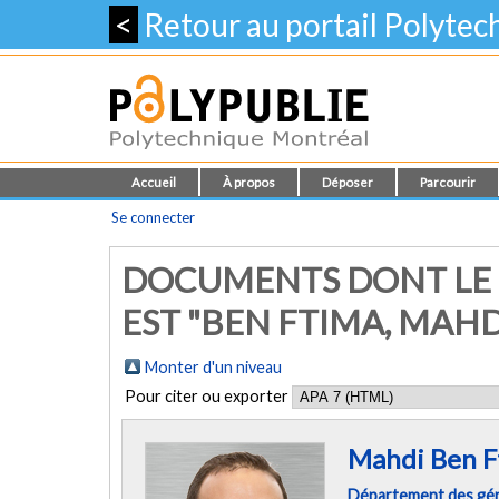
<
Retour au portail Polyte
Accueil
À propos
Déposer
Parcourir
Se connecter
DOCUMENTS DONT LE 
EST "
BEN FTIMA, MAHD
Monter d'un niveau
Pour citer ou exporter
Mahdi Ben F
Département des géni