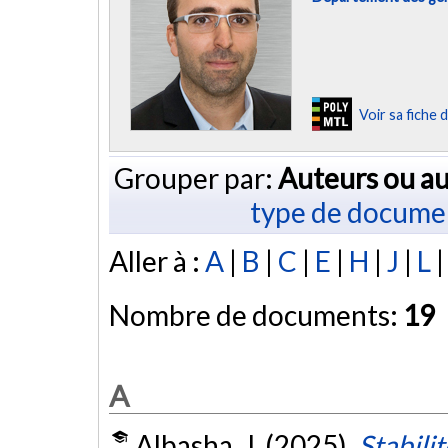
Voir sa fiche
Grouper par:
Auteurs ou au
type de docume
Aller à :
A
|
B
|
C
|
E
|
H
|
J
|
L
Nombre de documents:
19
A
Albasha, J. (2025).
Stabili